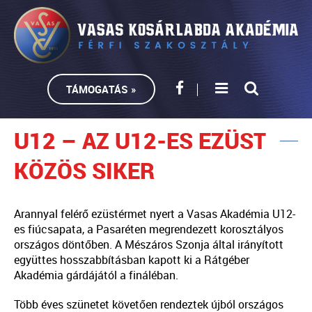
TÁMOGATÁS »
U12 – AZ U12-ES EZÜST
KÖZÖS SIKER
Arannyal felérő ezüstérmet nyert a Vasas Akadémia U12-
es fiúcsapata, a Pasaréten megrendezett korosztályos
országos döntőben. A Mészáros Szonja által irányított
együttes hosszabbításban kapott ki a Rátgéber
Akadémia gárdájától a fináléban.
Több éves szünetet követően rendeztek újból országos