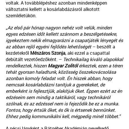
voltak. A továbblépéshez azonban mindenképpen
változtatni kellett a kosárlabdázásról alkotott
szemléletükön.
„Az első pár hónap nagyon nehéz volt velük, minden
egyes edzésen időt kellett szánnom a beszélgetésekre,
igyekeztem nekik elmagyarázni a csapatjáték lényegét és
az abban rejlő egyéni fejlődés lehetőségét
– beszélt a
kezdetekről
Mészáros
Szonja
, aki ezzel a csapattal
debütált vezetőedzőként. –
Technikailag kiváló alapokkal
rendelkeztek, hiszen
Magyar Zolitól
érkeztek, ezen a téren
tehát gyorsan haladtunk, közösség összekovácsolása
azonban komoly feladat volt. Én hiszek abban, hogy
nemcsak kosárlabdázni tanítjuk a gyerekeket, de
emberként is fejlesztjük, alakítjuk őket. Éppen ezért az én
edzéseim sem mindig a taktikáról, vagy technikáról
szólnak, és az edzéssel nem is fejeződik be ez a munka.
Fontos, hogy értsük őket, és ők is értsenek bennünket.
Ehhez pedig kommunikálni kell, mégpedig minél többet.”
A pécsi lányként a Rátgéber Akadémián nevelkedő