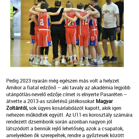
Pedig 2023 nyarán még egészen más volt a helyzet.
Amikor a fiatal edzőnő – aki tavaly az akadémia legjobb
utánpótlás-nevelő edzője címet is elnyerte Pasaréten –
átvette a 2013-as születésű játékosokat
Magyar
Zoltántól,
sok ügyes kosárlabdázót kapott, akik igen
nehezen működtek együtt. Az U11-es korosztály számára
rendezett dzsemborik során azonban nagyon jól
látszódott a bennük rejlő lehetőség, azok a csapatok,
amelyekben ők szerepeltek, rendre a győztesek között