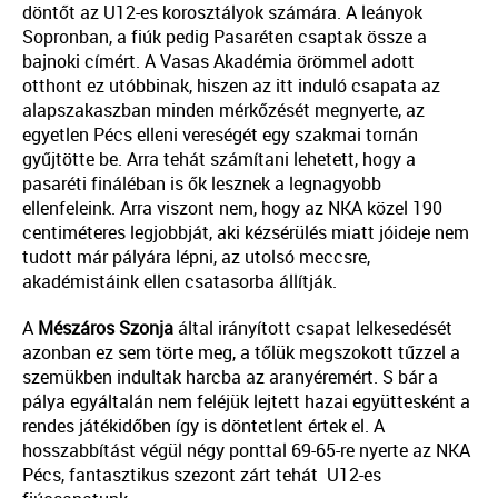
döntőt az U12-es korosztályok számára. A leányok
Sopronban, a fiúk pedig Pasaréten csaptak össze a
bajnoki címért. A Vasas Akadémia örömmel adott
otthont ez utóbbinak, hiszen az itt induló csapata az
alapszakaszban minden mérkőzését megnyerte, az
egyetlen Pécs elleni vereségét egy szakmai tornán
gyűjtötte be. Arra tehát számítani lehetett, hogy a
pasaréti fináléban is ők lesznek a legnagyobb
ellenfeleink. Arra viszont nem, hogy az NKA közel 190
centiméteres legjobbját, aki kézsérülés miatt jóideje nem
tudott már pályára lépni, az utolsó meccsre,
akadémistáink ellen csatasorba állítják.
A
Mészáros Szonja
által irányított csapat lelkesedését
azonban ez sem törte meg, a tőlük megszokott tűzzel a
szemükben indultak harcba az aranyéremért. S bár a
pálya egyáltalán nem feléjük lejtett hazai együttesként a
rendes játékidőben így is döntetlent értek el. A
hosszabbítást végül négy ponttal 69-65-re nyerte az NKA
Pécs, fantasztikus szezont zárt tehát U12-es