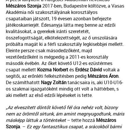
Mészáros
Szonja
2017-ben, Budapestre költözve, a Vasas
Akadémia női szakosztályának korosztályos
csapataiban játszott, 19 évesen azonban befejezte
játékoskarrierjét. Édesanyja látta meg benne az edzői
kvalitásokat, a gyerekek iránti szeretetét,
összefogottságát, elkötelezettségét, az ő unszolására
próbálta magát ki a férfi szakosztály legkisebbjei mellett.
Eleinte persze csak másodedzőként, majd
vezetőedzőként is mégpedig a 2011-es korosztály
második évébén. Az őket követő U12-es ezüstérmes
csapat mellett
Kozma Norbert
és
Erdész Dávid
voltak a
segítői, az erőnléti felkészítésben pedig
Mészáros Áron
.
De számíthatott
Nagy Zoltán
tanácsaira is, aki U10-U16-
os szakmai igazgatóként mindig ott volt a háttérben, s
aki mellett az első edzői lépéseket is tette.
„Az elveszített döntőt követő fél óra nehéz volt, bizony
nem az örömtől sírtunk, ám amint megnyugodtunk, máris
másképp láttuk a történteket
– tette hozzá
Mészáros
Szonja
. –
Ez egy fantasztikus csapat, a srácokból bármi