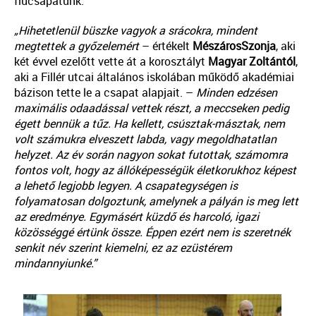
fiúcsapatunk.
„Hihetetlenül büszke vagyok a srácokra, mindent
megtettek a győzelemért
– értékelt
Mészáros
Szonja
, aki
két évvel ezelőtt vette át a korosztályt
Magyar
Zoltántól
,
aki a Fillér utcai általános iskolában működő akadémiai
bázison tette le a csapat alapjait. –
Minden edzésen
maximális odaadással vettek részt, a meccseken pedig
égett bennük a tűz. Ha kellett, csúsztak-másztak, nem
volt számukra elveszett labda, vagy megoldhatatlan
helyzet. Az év során nagyon sokat futottak, számomra
fontos volt, hogy az állóképességük életkorukhoz képest
a lehető legjobb legyen. A csapategységen is
folyamatosan dolgoztunk, amelynek a pályán is meg lett
az eredménye. Egymásért küzdő és harcoló, igazi
közö
sséggé értünk össze. Éppen ezért nem is szeretnék
senkit név szerint kiemelni, ez az ezüstérem
mindannyiunké.”