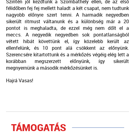
Szintén jól kezdtünk a Szombathely ellen, de az első
félidőben fej fej mellett haladt a két csapat, nem tudtunk
nagyobb előnyre szert tenni. A harmadik negyedben
sikerült ritmust váltanunk és a különbség már a 20
pontot is meghaladta, de ezzel még nem dőlt el a
meccs.
A negyedik negyedben sok pontatlanságból
vétett hibát követtünk el, így közelebb került az
ellenfelünk, és 10 pont alá csökkent az előnyünk.
Szerencsére kitartottunk és a mérkőzés végéig elég lett a
korábban megszerzett előnyünk, így sikerült
megnyernünk a második mérkőzésünket is.
Hajrá Vasas!
TÁMOGATÁS