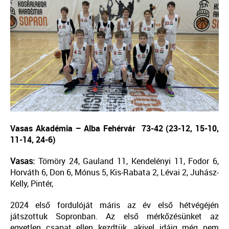
Vasas Akadémia – Alba Fehérvár
73-42 (23-12, 15-10,
11-14, 24-6)
Vasas:
Tömöry 24, Gauland 11, Kendelényi 11, Fodor 6,
Horváth 6, Don 6, Mónus 5, Kis-Rabata 2, Lévai 2, Juhász-
Kelly, Pintér,
2024 első fordulóját máris az év első hétvégéjén
játszottuk Sopronban. Az első mérkőzésünket az
egyetlen csapat ellen kezdtük, akivel idáig még nem