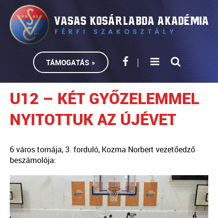
TÁMOGATÁS »
U12 – KÉT GYŐZELEMMEL
NYITOTTUK AZ ÚJÉVET
6 város tornája, 3. forduló, Kozma Norbert vezetőedző
beszámolója: