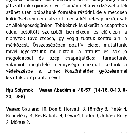
játszottunk egymás ellen. Csupán néhány edzéssel a téli
szünet után próbáltunk formába rázódni, de a meccsen
különösebben nem látszott meg a két hetes pihenő, csak
az állóképességünkön. Többeknek is sikerült a csapatban
eddig betöltött szerepből kiemelkedni és előrelépni a
hiányzók távollétében, így végig tudtuk kontrollálni a
mérkőzést. Összességében pozitív jeleket mutattunk,
mivel igyekeztünk mi diktálni a ritmust és sok jó
megoldással és szép csapatjátékkal támadtunk,
valamint megfelelő mennyiségű energiát raktunk a
védekezésbe is. Ennek köszönhetően győzelemmel
kezdtük az új naptári évet.
Ifjú Sólymok – Vasas Akadémia
48-57 (14-16, 8-13, 8-
20, 18-8)
Vasas:
Gauland 10, Don 8, Horváth 8, Tömöry 8, Pintér 4,
Kendelényi 4, Kis-Rabata 4, Lévai 4, Fodor 3, Juhász-Kelly
2, Mónus 2,