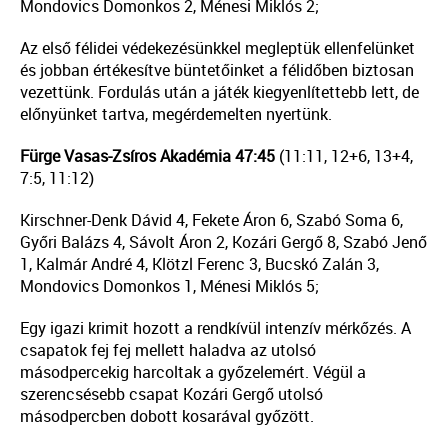
Mondovics Domonkos 2, Ménesi Miklós 2;
Az első félidei védekezésünkkel megleptük ellenfelünket
és jobban értékesítve büntetőinket a félidőben biztosan
vezettünk. Fordulás után a játék kiegyenlítettebb lett, de
előnyünket tartva, megérdemelten nyertünk.
Fürge Vasas-Zsíros Akadémia 47:45
(11:11, 12+6, 13+4,
7:5, 11:12)
Kirschner-Denk Dávid 4, Fekete Áron 6, Szabó Soma 6,
Győri Balázs 4, Sávolt Áron 2, Kozári Gergő 8, Szabó Jenő
1, Kalmár André 4, Klötzl Ferenc 3, Bucskó Zalán 3,
Mondovics Domonkos 1, Ménesi Miklós 5;
Egy igazi krimit hozott a rendkívül intenzív mérkőzés. A
csapatok fej fej mellett haladva az utolsó
másodpercekig harcoltak a győzelemért. Végül a
szerencsésebb csapat Kozári Gergő utolsó
másodpercben dobott kosarával győzött.