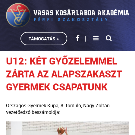
TÁMOGATÁS »
U12: KÉT GYŐZELEMMEL
ZÁRTA AZ ALAPSZAKASZT
GYERMEK CSAPATUNK
Országos Gyermek Kupa, 8. forduló, Nagy Zoltán
vezetőedző beszámolója: