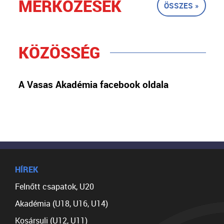
MÉRKŐZÉSEK
ÖSSZES »
KÖZÖSSÉG
A Vasas Akadémia facebook oldala
HÍREK
Felnőtt csapatok, U20
Akadémia (U18, U16, U14)
Kosársuli (U12, U11)