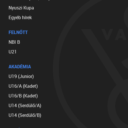
Nyuszi Kupa
Egyéb hírek
FELNŐTT
NBI B
U21
AKADÉMIA
U19 (Junior)
U16/A (Kadet)
U16/B (Kadet)
U14 (Serdülő/A)
U14 (Serdülő/B)