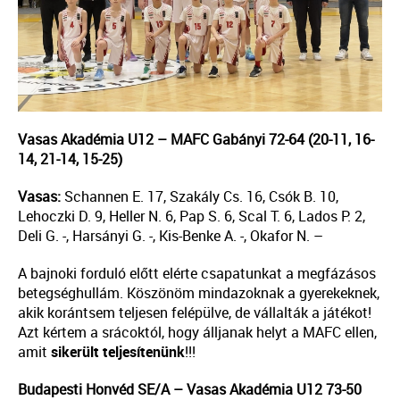
Vasas Akadémia U12 – MAFC Gabányi 72-64 (20-11, 16-
14, 21-14, 15-25)
Vasas:
Schannen E. 17, Szakály Cs. 16, Csók B. 10,
Lehoczki D. 9, Heller N. 6, Pap S. 6, Scal T. 6, Lados P. 2,
Deli G. -, Harsányi G. -, Kis-Benke A. -, Okafor N. –
A bajnoki forduló előtt elérte csapatunkat a megfázásos
betegséghullám. Köszönöm mindazoknak a gyerekeknek,
akik korántsem teljesen felépülve, de vállalták a játékot!
Azt kértem a srácoktól, hogy álljanak helyt a MAFC ellen,
amit
sikerült teljesítenünk
!!!
Budapesti Honvéd SE/A – Vasas Akadémia U12 73-50