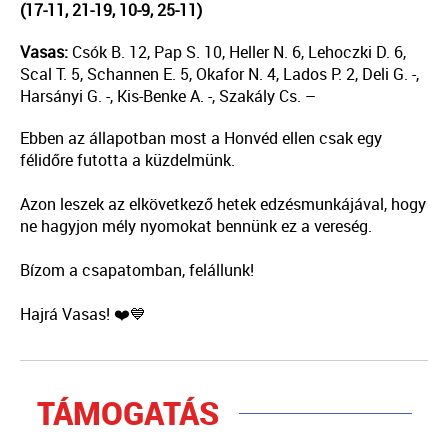
(17-11, 21-19, 10-9, 25-11)
Vasas:
Csók B. 12, Pap S. 10, Heller N. 6, Lehoczki D. 6,
Scal T. 5, Schannen E. 5, Okafor N. 4, Lados P. 2, Deli G. -,
Harsányi G. -, Kis-Benke A. -, Szakály Cs. –
Ebben az állapotban most a Honvéd ellen csak egy
félidőre futotta a küzdelmünk.
Azon leszek az elkövetkező hetek edzésmunkájával, hogy
ne hagyjon mély nyomokat bennünk ez a vereség.
Bízom a csapatomban, felállunk!
Hajrá Vasas! ❤️💙
TÁMOGATÁS