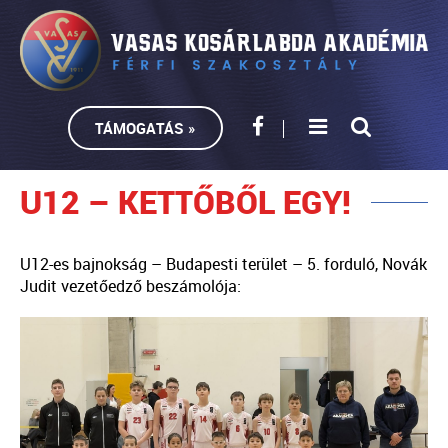
TÁMOGATÁS »
U12 – KETTŐBŐL EGY!
U12-es bajnokság – Budapesti terület – 5. forduló, Novák
Judit vezetőedző beszámolója: