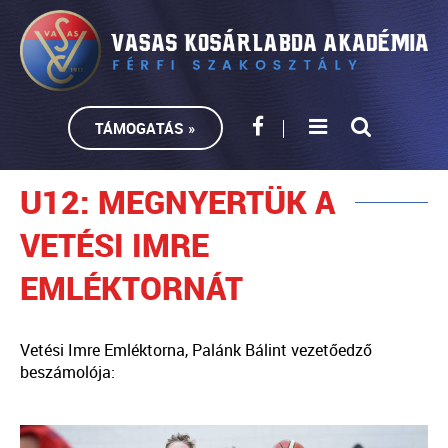
TÁMOGATÁS »
U12: MEGNYERTÜK A
VETÉSI IMRE
EMLÉKTORNÁT
Vetési Imre Emléktorna, Palánk Bálint vezetőedző
beszámolója: