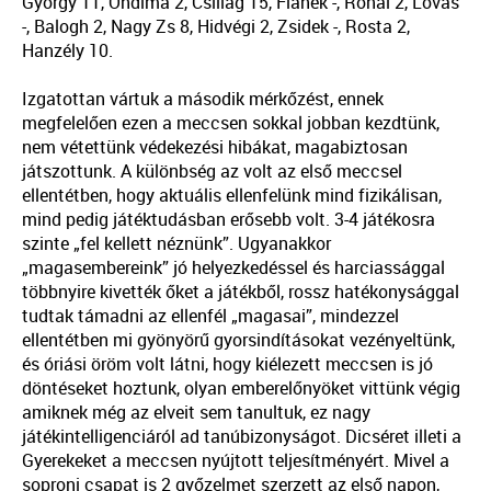
György 11, Ondima 2, Csillag 15, Flanek -, Rónai 2, Lovas
-, Balogh 2, Nagy Zs 8, Hidvégi 2, Zsidek -, Rosta 2,
Hanzély 10.
Izgatottan vártuk a második mérkőzést, ennek
megfelelően ezen a meccsen sokkal jobban kezdtünk,
nem vétettünk védekezési hibákat, magabiztosan
játszottunk. A különbség az volt az első meccsel
ellentétben, hogy aktuális ellenfelünk mind fizikálisan,
mind pedig játéktudásban erősebb volt. 3-4 játékosra
szinte „fel kellett néznünk”. Ugyanakkor
„magasembereink” jó helyezkedéssel és harciassággal
többnyire kivették őket a játékből, rossz hatékonysággal
tudtak támadni az ellenfél „magasai”, mindezzel
ellentétben mi gyönyörű gyorsindításokat vezényeltünk,
és óriási öröm volt látni, hogy kiélezett meccsen is jó
döntéseket hoztunk, olyan emberelőnyöket vittünk végig
amiknek még az elveit sem tanultuk, ez nagy
játékintelligenciáról ad tanúbizonyságot. Dicséret illeti a
Gyerekeket a meccsen nyújtott teljesítményért. Mivel a
soproni csapat is 2 győzelmet szerzett az első napon,