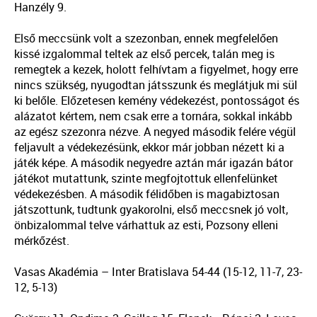
Hanzély 9.
Első meccsünk volt a szezonban, ennek megfelelően
kissé izgalommal teltek az első percek, talán meg is
remegtek a kezek, holott felhívtam a figyelmet, hogy erre
nincs szükség, nyugodtan játsszunk és meglátjuk mi sül
ki belőle. Előzetesen kemény védekezést, pontosságot és
alázatot kértem, nem csak erre a tornára, sokkal inkább
az egész szezonra nézve. A negyed második felére végül
feljavult a védekezésünk, ekkor már jobban nézett ki a
játék képe. A második negyedre aztán már igazán bátor
játékot mutattunk, szinte megfojtottuk ellenfelünket
védekezésben. A második félidőben is magabiztosan
játszottunk, tudtunk gyakorolni, első meccsnek jó volt,
önbizalommal telve várhattuk az esti, Pozsony elleni
mérkőzést.
Vasas Akadémia – Inter Bratislava 54-44 (15-12, 11-7, 23-
12, 5-13)