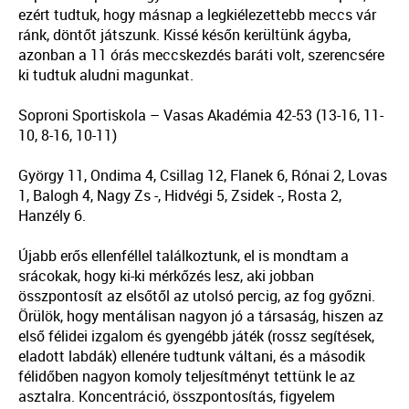
ezért tudtuk, hogy másnap a legkiélezettebb meccs vár
ránk, döntőt játszunk. Kissé későn kerültünk ágyba,
azonban a 11 órás meccskezdés baráti volt, szerencsére
ki tudtuk aludni magunkat.
Soproni Sportiskola – Vasas Akadémia 42-53 (13-16, 11-
10, 8-16, 10-11)
György 11, Ondima 4, Csillag 12, Flanek 6, Rónai 2, Lovas
1, Balogh 4, Nagy Zs -, Hidvégi 5, Zsidek -, Rosta 2,
Hanzély 6.
Újabb erős ellenféllel találkoztunk, el is mondtam a
srácokak, hogy ki-ki mérkőzés lesz, aki jobban
összpontosít az elsőtől az utolsó percig, az fog győzni.
Örülök, hogy mentálisan nagyon jó a társaság, hiszen az
első félidei izgalom és gyengébb játék (rossz segítések,
eladott labdák) ellenére tudtunk váltani, és a második
félidőben nagyon komoly teljesítményt tettünk le az
asztalra. Koncentráció, összpontosítás, figyelem