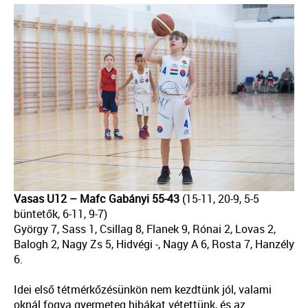
Vasas U12 – Mafc Gabányi 55-43
(15-11, 20-9, 5-5
büntetők, 6-11, 9-7)
György 7, Sass 1, Csillag 8, Flanek 9, Rónai 2, Lovas 2,
Balogh 2, Nagy Zs 5, Hidvégi -, Nagy A 6, Rosta 7, Hanzély
6.
Idei első tétmérkőzésünkön nem kezdtünk jól, valami
oknál fogva gyermeteg hibákat vétettünk, és az