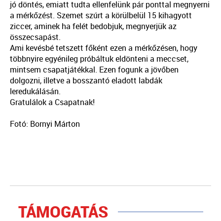
jó döntés, emiatt tudta ellenfelünk pár ponttal megnyerni
a mérkőzést. Szemet szúrt a körülbelül 15 kihagyott
ziccer, aminek ha felét bedobjuk, megnyerjük az
összecsapást.
Ami kevésbé tetszett főként ezen a mérkőzésen, hogy
többnyire egyénileg próbáltuk eldönteni a meccset,
mintsem csapatjátékkal. Ezen fogunk a jövőben
dolgozni, illetve a bosszantó eladott labdák
leredukálásán.
Gratulálok a Csapatnak!
Fotó: Bornyi Márton
TÁMOGATÁS