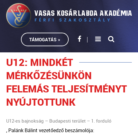
TÁMOGATÁS »
U12: MINDKÉT
MÉRKŐZÉSÜNKÖN
FELEMÁS TELJESÍTMÉNYT
NYÚJTOTTUNK
U12-es bajnokság – Budapesti terület – 1. forduló
, Palánk Bálint vezetőedző beszámolója: