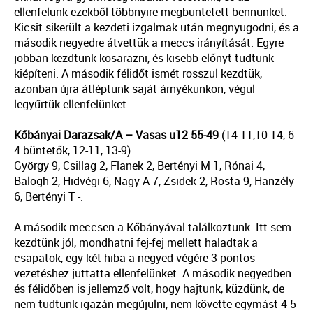
ellenfelünk ezekből többnyire megbüntetett bennünket.
Kicsit sikerült a kezdeti izgalmak után megnyugodni, és a
második negyedre átvettük a meccs irányítását. Egyre
jobban kezdtünk kosarazni, és kisebb előnyt tudtunk
kiépíteni. A második félidőt ismét rosszul kezdtük,
azonban újra átléptünk saját árnyékunkon, végül
legyűrtük ellenfelünket.
Kőbányai Darazsak/A – Vasas u12 55-49
(14-11,10-14, 6-
4 büntetők, 12-11, 13-9)
György 9, Csillag 2, Flanek 2, Bertényi M 1, Rónai 4,
Balogh 2, Hidvégi 6, Nagy A 7, Zsidek 2, Rosta 9, Hanzély
6, Bertényi T -.
A második meccsen a Kőbányával találkoztunk. Itt sem
kezdtünk jól, mondhatni fej-fej mellett haladtak a
csapatok, egy-két hiba a negyed végére 3 pontos
vezetéshez juttatta ellenfelünket. A második negyedben
és félidőben is jellemző volt, hogy hajtunk, küzdünk, de
nem tudtunk igazán megújulni, nem követte egymást 4-5