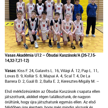
Vasas Akadémia U12 – Óbudai Kaszások/A (26-7,15-
14,32-7,21-12)
Vasas:
Kiss F. 24, Galavits L. 16, Világi Á. 12, Pap L. 11,
Lovas B. 9, Kollár S. 8, Majsai A. 4, Scal T. 4, De La
Barrera D. 2, Gaál B. 2, Balla E. 2, Keresztes-Migály M. –
Első mérkőzésünkön az Óbudai Kaszások csapata ellen
játszottunk, akikkel régen találkoztunk, de nagyon
örültünk, hogy újra játszhatunk egymás ellen. Az első
félidőben úgy éreztem, hogy még mindig alszunk és