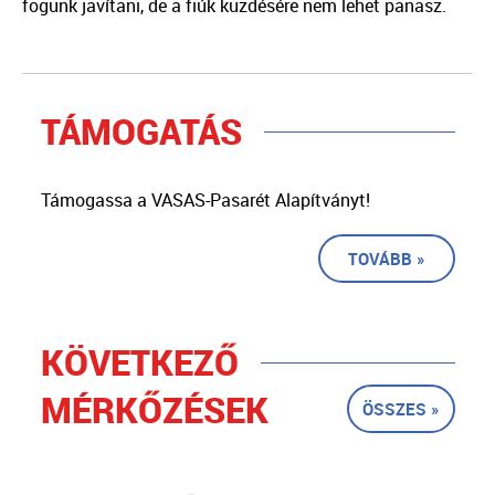
fogunk javítani, de a fiúk küzdésére nem lehet panasz.
TÁMOGATÁS
Támogassa a VASAS-Pasarét Alapítványt!
TOVÁBB »
KÖVETKEZŐ
MÉRKŐZÉSEK
ÖSSZES »