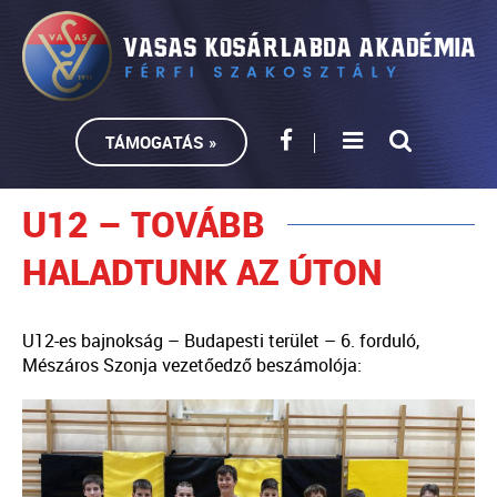
TÁMOGATÁS »
U12 – TOVÁBB
HALADTUNK AZ ÚTON
U12-es bajnokság – Budapesti terület – 6. forduló,
Mészáros Szonja vezetőedző beszámolója: