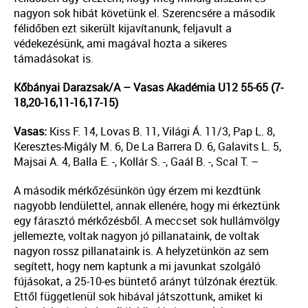
nagyon sok hibát követünk el. Szerencsére a második
félidőben ezt sikerült kijavítanunk, feljavult a
védekezésünk, ami magával hozta a sikeres
támadásokat is.
Kőbányai Darazsak/A – Vasas Akadémia U12 55-65 (7-
18,20-16,11-16,17-15)
Vasas:
Kiss F. 14, Lovas B. 11, Világi Á. 11/3, Pap L. 8,
Keresztes-Migály M. 6, De La Barrera D. 6, Galavits L. 5,
Majsai A. 4, Balla E. -, Kollár S. -, Gaál B. -, Scal T. –
A második mérkőzésünkön úgy érzem mi kezdtünk
nagyobb lendülettel, annak ellenére, hogy mi érkeztünk
egy fárasztó mérkőzésből. A meccset sok hullámvölgy
jellemezte, voltak nagyon jó pillanataink, de voltak
nagyon rossz pillanataink is. A helyzetünkön az sem
segített, hogy nem kaptunk a mi javunkat szolgáló
fújásokat, a 25-10-es büntető arányt túlzónak éreztük.
Ettől függetlenül sok hibával játszottunk, amiket ki