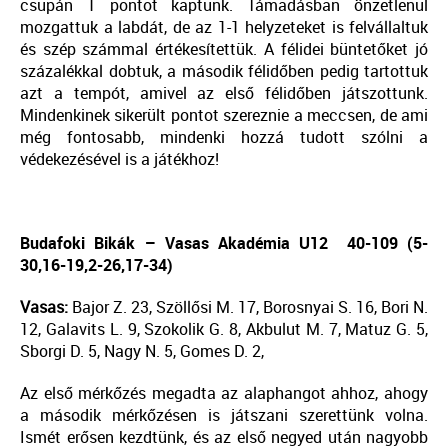
csupán 1 pontot kaptunk. Támadásban önzetlenül
mozgattuk a labdát, de az 1-1 helyzeteket is felvállaltuk
és szép számmal értékesítettük. A félidei büntetőket jó
százalékkal dobtuk, a második félidőben pedig tartottuk
azt a tempót, amivel az első félidőben játszottunk.
Mindenkinek sikerült pontot szereznie a meccsen, de ami
még fontosabb, mindenki hozzá tudott szólni a
védekezésével is a játékhoz!
Budafoki Bikák – Vasas Akadémia U12
40-109 (5-
30,16-19,2-26,17-34)
Vasas:
Bajor Z. 23, Szöllősi M. 17, Borosnyai S. 16, Bori N.
12, Galavits L. 9, Szokolik G. 8, Akbulut M. 7, Matuz G. 5,
Sborgi D. 5, Nagy N. 5, Gomes D. 2,
Az első mérkőzés megadta az alaphangot ahhoz, ahogy
a második mérkőzésen is játszani szerettünk volna.
Ismét erősen kezdtünk, és az első negyed után nagyobb