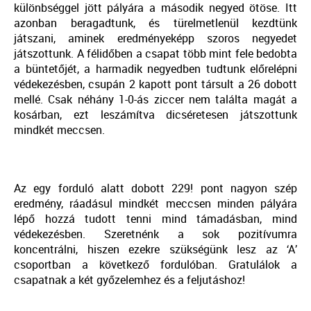
különbséggel jött pályára a második negyed ötöse. Itt
azonban beragadtunk, és türelmetlenül kezdtünk
játszani, aminek eredményeképp szoros negyedet
játszottunk. A félidőben a csapat több mint fele bedobta
a büntetőjét, a harmadik negyedben tudtunk előrelépni
védekezésben, csupán 2 kapott pont társult a 26 dobott
mellé. Csak néhány 1-0-ás ziccer nem találta magát a
kosárban, ezt leszámítva dicséretesen játszottunk
mindkét meccsen.
Az egy forduló alatt dobott 229! pont nagyon szép
eredmény, ráadásul mindkét meccsen minden pályára
lépő hozzá tudott tenni mind támadásban, mind
védekezésben. Szeretnénk a sok pozitívumra
koncentrálni, hiszen ezekre szükségünk lesz az ‘A’
csoportban a következő fordulóban. Gratulálok a
csapatnak a két győzelemhez és a feljutáshoz!