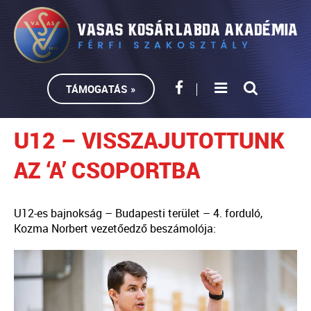
TÁMOGATÁS »
U12 – VISSZAJUTOTTUNK
AZ ‘A’ CSOPORTBA
U12-es bajnokság – Budapesti terület – 4. forduló,
Kozma Norbert vezetőedző beszámolója: