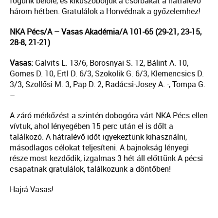
fogunk belőle, és kiküszöböljük a csorbákat a hátralévő
három hétben. Gratulálok a Honvédnak a győzelemhez!
NKA Pécs/A – Vasas Akadémia/A 101-65 (29-21, 23-15,
28-8, 21-21)
Vasas:
Galvits L. 13/6, Borosnyai S. 12, Bálint A. 10,
Gomes D. 10, Ertl D. 6/3, Szokolik G. 6/3, Klemencsics D.
3/3, Szöllősi M. 3, Pap D. 2, Radácsi-Josey A. -, Tompa G.
–
A záró mérkőzést a szintén dobogóra várt NKA Pécs ellen
vívtuk, ahol lényegében 15 perc után el is dőlt a
találkozó. A hátralévő időt igyekeztünk kihasználni,
másodlagos célokat teljesíteni. A bajnokság lényegi
része most kezdődik, izgalmas 3 hét áll előttünk A pécsi
csapatnak gratulálok, találkozunk a döntőben!
Hajrá Vasas!