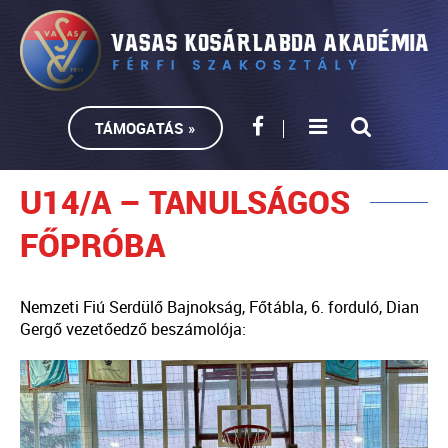
TÁMOGATÁS »
U14/A – TANULSÁGOS
FŐPRÓBA
Nemzeti Fiú Serdülő Bajnokság, Főtábla, 6. forduló, Dian
Gergő vezetőedző beszámolója: