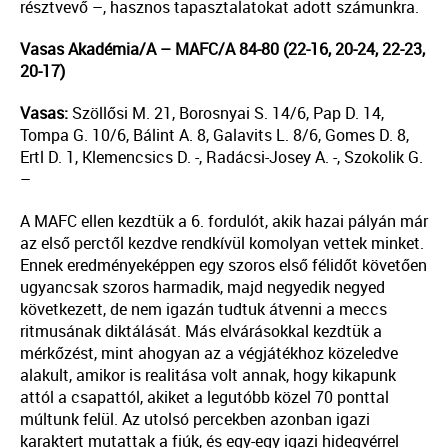
résztvevő –, hasznos tapasztalatokat adott számunkra.
Vasas Akadémia/A – MAFC/A 84-80 (22-16, 20-24, 22-23,
20-17)
Vasas:
Szöllősi M. 21, Borosnyai S. 14/6, Pap D. 14,
Tompa G. 10/6, Bálint A. 8, Galavits L. 8/6, Gomes D. 8,
Ertl D. 1, Klemencsics D. -, Radácsi-Josey A. -, Szokolik G.
–
A MAFC ellen kezdtük a 6. fordulót, akik hazai pályán már
az első perctől kezdve rendkívül komolyan vettek minket.
Ennek eredményeképpen egy szoros első félidőt követően
ugyancsak szoros harmadik, majd negyedik negyed
következett, de nem igazán tudtuk átvenni a meccs
ritmusának diktálását. Más elvárásokkal kezdtük a
mérkőzést, mint ahogyan az a végjátékhoz közeledve
alakult, amikor is realitása volt annak, hogy kikapunk
attól a csapattól, akiket a legutóbb közel 70 ponttal
múltunk felül. Az utolsó percekben azonban igazi
karaktert mutattak a fiúk, és egy-egy igazi hidegvérrel