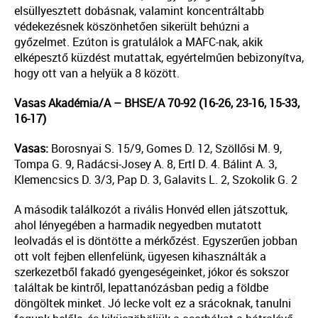
elsüllyesztett dobásnak, valamint koncentráltabb
védekezésnek köszönhetően sikerült behúzni a
győzelmet. Ezúton is gratulálok a MAFC-nak, akik
elképesztő küzdést mutattak, egyértelműen bebizonyítva,
hogy ott van a helyük a 8 között.
Vasas Akadémia/A – BHSE/A 70-92 (16-26, 23-16, 15-33,
16-17)
Vasas:
Borosnyai S. 15/9, Gomes D. 12, Szöllősi M. 9,
Tompa G. 9, Radácsi-Josey A. 8, Ertl D. 4. Bálint A. 3,
Klemencsics D. 3/3, Pap D. 3, Galavits L. 2, Szokolik G. 2
A második találkozót a rivális Honvéd ellen játszottuk,
ahol lényegében a harmadik negyedben mutatott
leolvadás el is döntötte a mérkőzést. Egyszerűen jobban
ott volt fejben ellenfelünk, ügyesen kihasználták a
szerkezetből fakadó gyengeségeinket, jókor és sokszor
találtak be kintről, lepattanózásban pedig a földbe
döngöltek minket. Jó lecke volt ez a srácoknak, tanulni