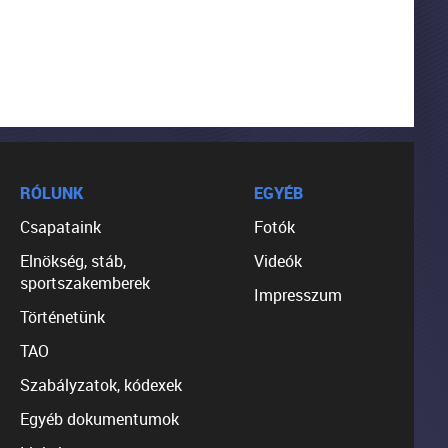
RÓLUNK
EGYÉB
Csapataink
Fotók
Elnökség, stáb,
Videók
sportszakemberek
Impresszum
Történetünk
TAO
Szabályzatok, kódexek
Egyéb dokumentumok