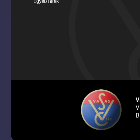
Egyéb hírek
V
V
B