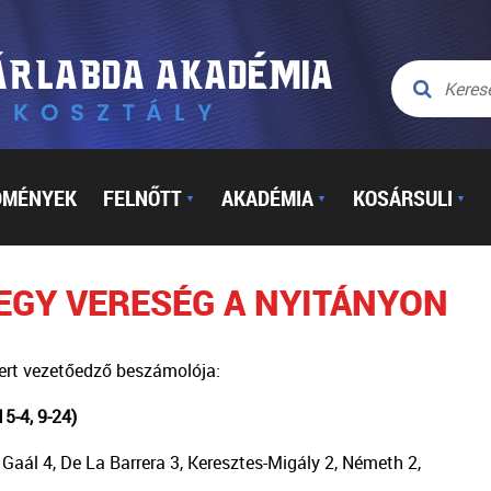
DMÉNYEK
FELNŐTT
AKADÉMIA
KOSÁRSULI
▼
▼
▼
 EGY VERESÉG A NYITÁNYON
ert vezetőedző beszámolója:
5-4, 9-24)
6, Gaál 4, De La Barrera 3, Keresztes-Migály 2, Németh 2,