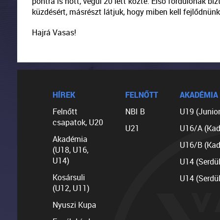
pontra is nőtt, végül 20 lett közte. Első fordulónak bízt
küzdésért, másrészt látjuk, hogy miben kell fejlődnünk
Hajrá Vasas!
HÍREK
FELNŐTT
AKADÉMIA
Felnőtt
NBI B
U19 (Junior
csapatok, U20
U21
U16/A (Kad
Akadémia
U16/B (Kad
(U18, U16,
U14)
U14 (Serdü
Kosársuli
U14 (Serdü
(U12, U11)
Nyuszi Kupa