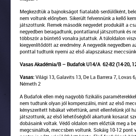
Megkezdtük a bajnokságot fiatalabb serdülőként, bele
nem voltunk előnyben. Sikerült felvennünk a kellő kem
játszottunk. Remek második negyedet produkált a csap
negyedben beragadtunk, pontatlanul játszottunk és re
többször a büntető vonalra jutattuk. A túloldalon vis
kiegyenlítődött az eredmény. A negyedik negyedben azt
ponttal tudtunk nyerni az első alapszakasz meccsünkö
Vasas Akadémia/B – Budafok U14/A 62-82 (14-20, 12-
Vasas:
Világi 13, Galavits 13, De La Barrera 7, Lovas 6,
Németh 2
A Budafok ellen még nagyobb fizikális paraméterekkel
nem tudtunk olyan jól kompenzálni, mint az első mecc
kényszerített hibákat vétettünk, amit ellenfelünk jól
játszottunk, az első lehetőségből akartunk kosarat sze
dobásaink voltak. Védő oldalon nem előztük meg a be
megcsináltuk, meccsben voltunk. Sokáig 10-12 pont v