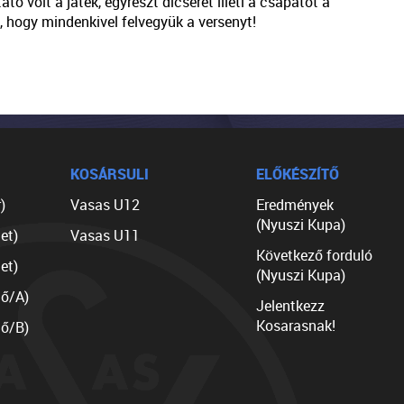
ató volt a játék, egyrészt dicséret illeti a csapatot a
, hogy mindenkivel felvegyük a versenyt!
KOSÁRSULI
ELŐKÉSZÍTŐ
)
Vasas U12
Eredmények
(Nyuszi Kupa)
et)
Vasas U11
Következő forduló
et)
(Nyuszi Kupa)
lő/A)
Jelentkezz
Kosarasnak!
lő/B)