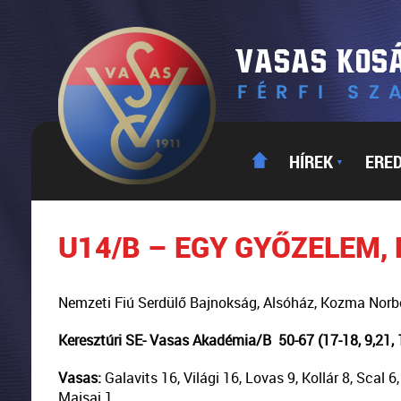
HÍREK
ERE
▼
U14/B – EGY GYŐZELEM,
Nemzeti Fiú Serdülő Bajnokság, Alsóház, Kozma Norb
Keresztúri SE- Vasas Akadémia/B 50-67 (17-18, 9,21, 1
Vasas:
Galavits 16, Világi 16, Lovas 9, Kollár 8, Scal 
Majsai 1