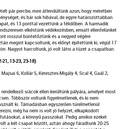
telt pár percbe, mire átlendültünk azon, hogy méretben
énységet, és bár sok hibával, de egyre határozottabban
at, és 13 ponttal vezettünk a félidőben. A harmadik
ndszeresen elkéstünk védekezésben, emiatt ellenfelünket
zont rosszul büntetőztünk és a negyed végére
án megint kapcsoltunk, és előnyt építettünk ki, végül 17
n. Nagyot harcoltunk, jó volt látni a tüzet a csapatban.
21, 13-23, 23-18)
 Majsai 6, Kollár 5, Keresztes-Migály 4, Scal 4, Gaál 2,
 rendelkező srácok ellen kerültünk pályára, amelyet most
sen. Többször voltunk figyelmetlenek, és ki nem
 használt ki. Támadásban egyszerűen türelmetlenül
rezni, még ha nem is volt jó helyzet, elkapkodott
futásokat, a könnyű passzokat. Pedig amikor ezeket
olt a két csapat között, aztán ahogy fáradtunk 20-25