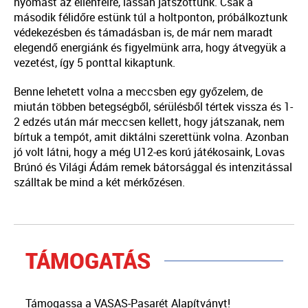
nyomást az ellenfélre, lassan játszottunk. Csak a
második félidőre estünk túl a holtponton, próbálkoztunk
védekezésben és támadásban is, de már nem maradt
elegendő energiánk és figyelmünk arra, hogy átvegyük a
vezetést, így 5 ponttal kikaptunk.
Benne lehetett volna a meccsben egy győzelem, de
miután többen betegségből, sérülésből tértek vissza és 1-
2 edzés után már meccsen kellett, hogy játszanak, nem
bírtuk a tempót, amit diktálni szerettünk volna. Azonban
jó volt látni, hogy a még U12-es korú játékosaink, Lovas
Brúnó és Világi Ádám remek bátorsággal és intenzitással
szálltak be mind a két mérkőzésen.
TÁMOGATÁS
Támogassa a VASAS-Pasarét Alapítványt!