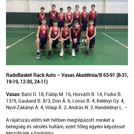
RadoBasket Rack Auto – Vasas Akadémia/B 63-91 (8-31,
19-19, 12-30, 24-11)
Vasas:
Bató D. 18, Fülöp M. 16, Horváth B. 14, Fodor B.
13/9, Gauland B. 8/3, Don Á. 6, Lovas B. 4, Kelényi Gy. 4,
Nyúl-Zákányi Á. 4, Világi Á. 2, András N. 2, Kendelényi L. –
A rájátszás előtti két hétben megtépázott minket a
betegség és sérülés hullám, ezért főleg egyéni képzéssel
készültünk a fordulóra.