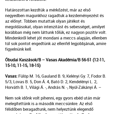
Határozottan kezdtük a mérkőzést, már az első
negyedben magunkhoz ragadtuk a kezdeményezést és
az előnyt. Többen mutattak olyan játékot és
megoldásokat, olyan intenzitást és sebességet, amilyet
korábban még nem láttunk tőlük, ez nagyon pozitív volt.
Mindenkiről lehet jót mondani a meccs alapján, ellenben
túl sok pontot engedtünk az ellenfél legjobbjának, amire
figyelnünk kell.
Óbudai Kaszások/B – Vasas Akadémia/B 56-51 (12-11,
15-10, 11-15, 18-15)
Vasas:
Fülöp M. 16, Gauland B. 9, Kelényi Gy. 7, Fodor B.
5/3, Lovas B. 5, Don Á. 4, Bató D. 2, Kendelényi L. 2,
Horváth B. 1, Világi Á. -, András N. -, Nyúl-Zákányi Á. –
Nem sok időnk volt pihenni, egy gyors ebéd után már
melegítettünk is a második meccsünkre. Az első
félidőben beragadtunk, nem helyeztünk elegendő