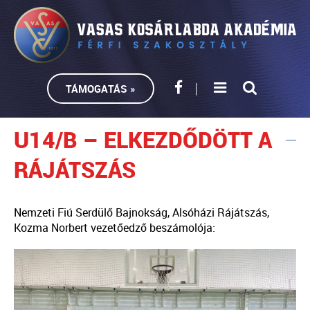
TÁMOGATÁS »
U14/B – ELKEZDŐDÖTT A
RÁJÁTSZÁS
Nemzeti Fiú Serdülő Bajnokság, Alsóházi Rájátszás,
Kozma Norbert vezetőedző beszámolója: