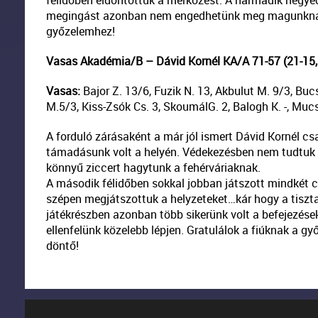
félidőben eldöntöttük a mérkőzést. A harmadik negye
megingást azonban nem engedhetünk meg magunknak e
győzelemhez!
Vasas Akadémia/B – Dávid Kornél KA/A 71-57 (21-15, 
Vasas:
Bajor Z. 13/6, Fuzik N. 13, Akbulut M. 9/3, Buc
M.5/3, Kiss-Zsók Cs. 3, SkoumálG. 2, Balogh K. -, Mucs
A forduló zárásaként a már jól ismert Dávid Kornél c
támadásunk volt a helyén. Védekezésben nem tudtuk me
könnyű ziccert hagytunk a fehérváriaknak.
A második félidőben sokkal jobban játszott mindkét 
szépen megjátszottuk a helyzeteket…kár hogy a tiszta
játékrészben azonban több sikerünk volt a befejezése
ellenfelünk közelebb lépjen. Gratulálok a fiúknak a gy
döntő!