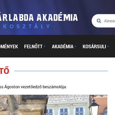
DMÉNYEK
FELNŐTT
AKADÉMIA
KOSÁRSULI
▼
▼
▼
NTŐ
Kiss Ágoston vezetőedző beszámolója: