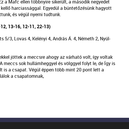
Ez a Mafc ellen többnyire sikerült, a második negyedet
s kellő harciassággal. Egyedül a büntetőzésünk hagyott
unk, és végül nyerni tudtunk.
12, 13-16, 12-11, 22-13)
its 5/3, Lovas 4, Kelényi 4, András Á. 4, Németh 2, Nyúl-
kkel jöttek a meccsre ahogy az várható volt, így voltak
A meccs sok hullámheggyel és völggyel folyt le, de Így is
lt is a csapat. Végül éppen több mint 20 pont lett a
tulálok a csapatomnak,