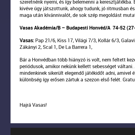
szeretnénk nyerni, és így belemenni a keresztjátékba. 
kivéve úgy játszottunk, ahogy tudunk, jó ritmusban é
maga után kívánnivalót, de sok szép megoldást mutatt
Vasas Akadémia/B – Budapesti Honvéd/A
74-52 (27-
Vasas:
Pap 21/6, Kiss 17, Világi 7/3, Kollár 6/3, Galav
Zákányi 2, Scal 1, De La Barrera 1,
Bár a Honvédban több hiányzó is volt, nem feltett keze
periódusok, amikor nekünk kellett sebességet váltani. 
mindenkinek sikerült elegendő játékidőt adni, amivel é
különbség így erősen zártuk a szezon első felét. Gra
Hajrá Vasas!