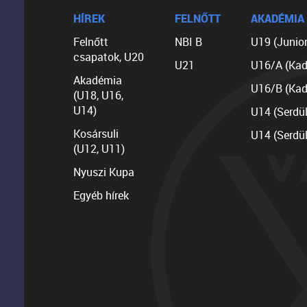
HÍREK
FELNŐTT
AKADÉMIA
Felnőtt
NBI B
U19 (Junior
csapatok, U20
U21
U16/A (Kad
Akadémia
U16/B (Kad
(U18, U16,
U14)
U14 (Serdü
Kosársuli
U14 (Serdü
(U12, U11)
Nyuszi Kupa
Egyéb hírek