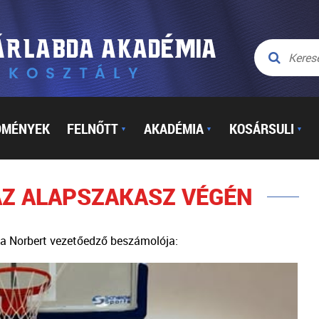
DMÉNYEK
FELNŐTT
AKADÉMIA
KOSÁRSULI
▼
▼
▼
AZ ALAPSZAKASZ VÉGÉN
ma Norbert vezetőedző beszámolója: