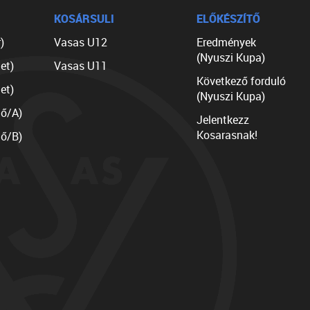
KOSÁRSULI
ELŐKÉSZÍTŐ
)
Vasas U12
Eredmények
(Nyuszi Kupa)
et)
Vasas U11
Következő forduló
et)
(Nyuszi Kupa)
lő/A)
Jelentkezz
Kosarasnak!
lő/B)