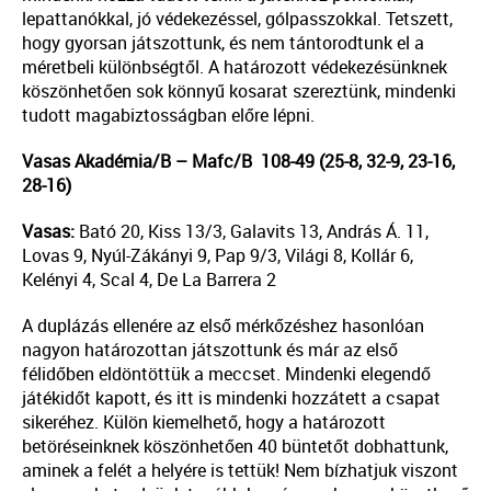
lepattanókkal, jó védekezéssel, gólpasszokkal. Tetszett,
hogy gyorsan játszottunk, és nem tántorodtunk el a
méretbeli különbségtől. A határozott védekezésünknek
köszönhetően sok könnyű kosarat szereztünk, mindenki
tudott magabiztosságban előre lépni.
Vasas Akadémia/B – Mafc/B 108-49 (25-8, 32-9, 23-16,
28-16)
Vasas:
Bató 20, Kiss 13/3, Galavits 13, András Á. 11,
Lovas 9, Nyúl-Zákányi 9, Pap 9/3, Világi 8, Kollár 6,
Kelényi 4, Scal 4, De La Barrera 2
A duplázás ellenére az első mérkőzéshez hasonlóan
nagyon határozottan játszottunk és már az első
félidőben eldöntöttük a meccset. Mindenki elegendő
játékidőt kapott, és itt is mindenki hozzátett a csapat
sikeréhez. Külön kiemelhető, hogy a határozott
betöréseinknek köszönhetően 40 büntetőt dobhattunk,
aminek a felét a helyére is tettük! Nem bízhatjuk viszont