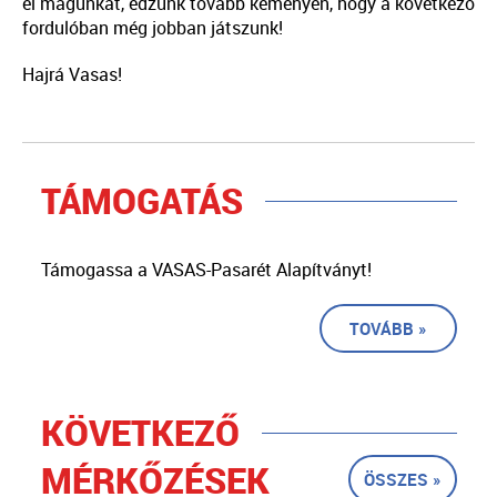
el magunkat, edzünk tovább keményen, hogy a következő
fordulóban még jobban játszunk!
Hajrá Vasas!
TÁMOGATÁS
Támogassa a VASAS-Pasarét Alapítványt!
TOVÁBB »
KÖVETKEZŐ
MÉRKŐZÉSEK
ÖSSZES »