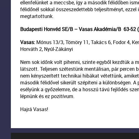
ellenfelünket a meccsbe, így a második félidőben ismé
félidőnél sokkal összeszedettebb teljesítményt, ezzel 
megtartottunk.
Budapesti Honvéd SE/B – Vasas Akadémia/B
63-52 (
Vasas:
Mónus 13/3, Tömöry 11, Takács 6, Fodor 4, Kend
Horváth 2, Nyúl-Zákányi
Nem sok időnk volt pihenni, szinte egyből kezdtük a
látszott. Teljesen szétestünk mentálisan, pár percen b
nem kényszerített technikai hibákat vétettünk, amike
második félidővel sikerült szépíteni a különbségen. A 
esélyünk a győzelemre, de a hosszú távú fejlődés szem
lépnünk és ez pozitívum.
Hajrá Vasas!