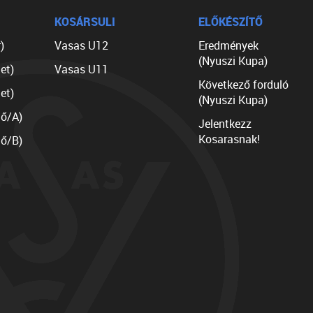
KOSÁRSULI
ELŐKÉSZÍTŐ
)
Vasas U12
Eredmények
(Nyuszi Kupa)
et)
Vasas U11
Következő forduló
et)
(Nyuszi Kupa)
lő/A)
Jelentkezz
Kosarasnak!
lő/B)