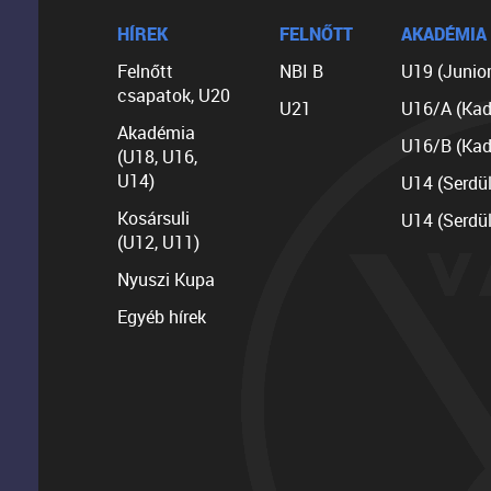
HÍREK
FELNŐTT
AKADÉMIA
Felnőtt
NBI B
U19 (Junior
csapatok, U20
U21
U16/A (Kad
Akadémia
U16/B (Kad
(U18, U16,
U14)
U14 (Serdü
Kosársuli
U14 (Serdü
(U12, U11)
Nyuszi Kupa
Egyéb hírek