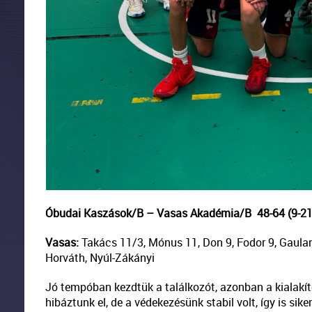
Óbudai Kaszások/B – Vasas Akadémia/B
48-64 (9-21
Vasas:
Takács 11/3, Mónus 11, Don 9, Fodor 9, Gauland
Horváth, Nyúl-Zákányi
Jó tempóban kezdtük a találkozót, azonban a kialakíto
hibáztunk el, de a védekezésünk stabil volt, így is si