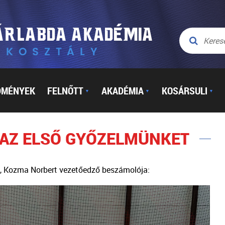
DMÉNYEK
FELNŐTT
AKADÉMIA
KOSÁRSULI
▼
▼
▼
 AZ ELSŐ GYŐZELMÜNKET
z, Kozma Norbert vezetőedző beszámolója: