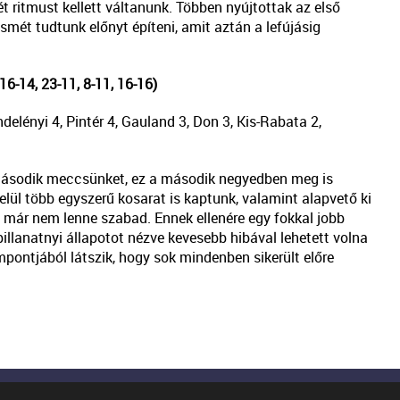
t ritmust kellett váltanunk. Többen nyújtottak az első
ismét tudtunk előnyt építeni, amit aztán a lefújásig
16-14, 23-11, 8-11, 16-16)
elényi 4, Pintér 4, Gauland 3, Don 3, Kis-Rabata 2,
 második meccsünket, ez a második negyedben meg is
elül több egyszerű kosarat is kaptunk, valamint alapvető ki
t már nem lenne szabad. Ennek ellenére egy fokkal jobb
pillanatnyi állapotot nézve kevesebb hibával lehetett volna
pontjából látszik, hogy sok mindenben sikerült előre