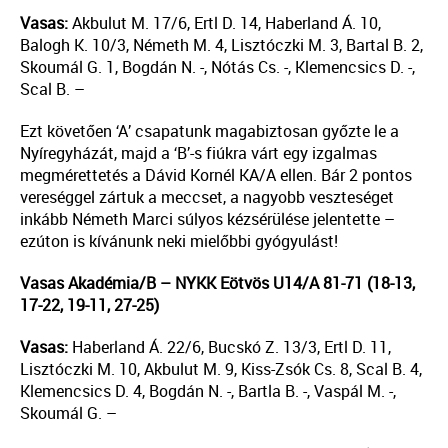
Vasas:
Akbulut M. 17/6, Ertl D. 14, Haberland Á. 10,
Balogh K. 10/3, Németh M. 4, Lisztóczki M. 3, Bartal B. 2,
Skoumál G. 1, Bogdán N. -, Nótás Cs. -, Klemencsics D. -,
Scal B. –
Ezt követően ‘A’ csapatunk magabiztosan győzte le a
Nyíregyházát, majd a ‘B’-s fiúkra várt egy izgalmas
megmérettetés a Dávid Kornél KA/A ellen. Bár 2 pontos
vereséggel zártuk a meccset, a nagyobb veszteséget
inkább Németh Marci súlyos kézsérülése jelentette –
ezúton is kívánunk neki mielőbbi gyógyulást!
Vasas Akadémia/B – NYKK Eötvös U14/A 81-71 (18-13,
17-22, 19-11, 27-25)
Vasas:
Haberland Á. 22/6, Bucskó Z. 13/3, Ertl D. 11,
Lisztóczki M. 10, Akbulut M. 9, Kiss-Zsók Cs. 8, Scal B. 4,
Klemencsics D. 4, Bogdán N. -, Bartla B. -, Vaspál M. -,
Skoumál G. –