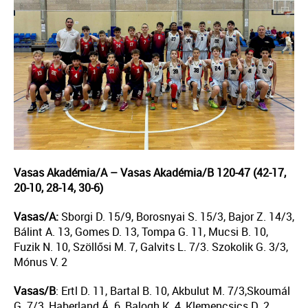
Vasas Akadémia/A – Vasas Akadémia/B 120-47 (42-17,
20-10, 28-14, 30-6)
Vasas/A:
Sborgi D. 15/9, Borosnyai S. 15/3, Bajor Z. 14/3,
Bálint A. 13, Gomes D. 13, Tompa G. 11, Mucsi B. 10,
Fuzik N. 10, Szöllősi M. 7, Galvits L. 7/3. Szokolik G. 3/3,
Mónus V. 2
Vasas/
B
: Ertl D. 11, Bartal B. 10, Akbulut M. 7/3,Skoumál
G. 7/3, Haberland Á. 6, Balogh K. 4, Klemencsics D. 2,