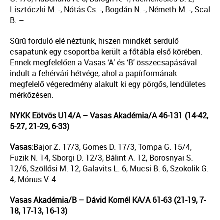
Lisztóczki M. -, Nótás Cs. -, Bogdán N. -, Németh M. -, Scal
B. –
Sűrű forduló elé néztünk, hiszen mindkét serdülő
csapatunk egy csoportba került a főtábla első körében.
Ennek megfelelően a Vasas ‘A’ és ‘B’ összecsapásával
indult a fehérvári hétvége, ahol a papírformának
megfelelő végeredmény alakult ki egy pörgős, lendületes
mérkőzésen.
NYKK Eötvös U14/A – Vasas Akadémia/A 46-131 (14-42,
5-27, 21-29, 6-33)
Vasas:
Bajor Z. 17/3, Gomes D. 17/3, Tompa G. 15/4,
Fuzik N. 14, Sborgi D. 12/3, Bálint A. 12, Borosnyai S.
12/6, Szöllősi M. 12, Galavits L. 6, Mucsi B. 6, Szokolik G.
4, Mónus V. 4
Vasas Akadémia/B – Dávid Kornél KA/A 61-63 (21-19, 7-
18, 17-13, 16-13)