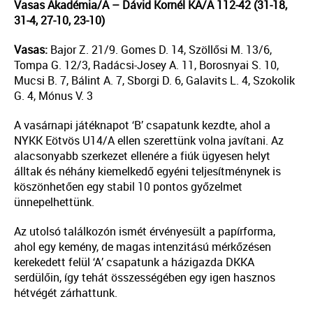
Vasas Akadémia/A – Dávid Kornél KA/A 112-42 (31-18,
31-4, 27-10, 23-10)
Vasas:
Bajor Z. 21/9. Gomes D. 14, Szöllősi M. 13/6,
Tompa G. 12/3, Radácsi-Josey A. 11, Borosnyai S. 10,
Mucsi B. 7, Bálint A. 7, Sborgi D. 6, Galavits L. 4, Szokolik
G. 4, Mónus V. 3
A vasárnapi játéknapot ‘B’ csapatunk kezdte, ahol a
NYKK Eötvös U14/A ellen szerettünk volna javítani. Az
alacsonyabb szerkezet ellenére a fiúk ügyesen helyt
álltak és néhány kiemelkedő egyéni teljesítménynek is
köszönhetően egy stabil 10 pontos győzelmet
ünnepelhettünk.
Az utolsó találkozón ismét érvényesült a papírforma,
ahol egy kemény, de magas intenzitású mérkőzésen
kerekedett felül ‘A’ csapatunk a házigazda DKKA
serdülőin, így tehát összességében egy igen hasznos
hétvégét zárhattunk.