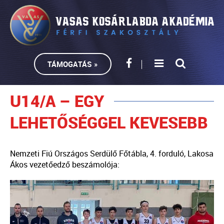
TÁMOGATÁS »
U14/A – EGY
LEHETŐSÉGGEL KEVESEBB
Nemzeti Fiú Országos Serdülő Főtábla, 4. forduló, Lakosa
Ákos vezetőedző beszámolója: