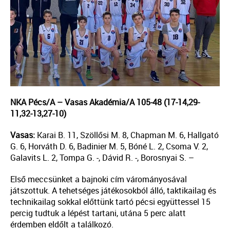
NKA Pécs/A – Vasas Akadémia/A 105-48 (17-14,29-
11,32-13,27-10)
Vasas:
Karai B. 11, Szöllősi M. 8, Chapman M. 6, Hallgató
G. 6, Horváth D. 6, Badinier M. 5, Bóné L. 2, Csoma V. 2,
Galavits L. 2, Tompa G. -, Dávid R. -, Borosnyai S. –
Első meccsünket a bajnoki cím várományosával
játszottuk. A tehetséges játékosokból álló, taktikailag és
technikailag sokkal előttünk tartó pécsi együttessel 15
percig tudtuk a lépést tartani, utána 5 perc alatt
érdemben eldőlt a találkozó.