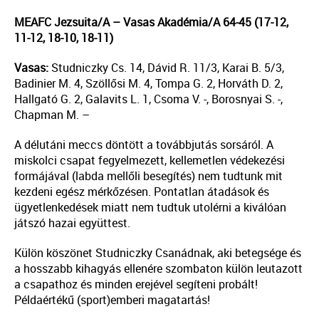
MEAFC Jezsuita/A – Vasas Akadémia/A 64-45 (17-12,
11-12, 18-10, 18-11)
Vasas:
Studniczky Cs. 14, Dávid R. 11/3, Karai B. 5/3,
Badinier M. 4, Szöllősi M. 4, Tompa G. 2, Horváth D. 2,
Hallgató G. 2, Galavits L. 1, Csoma V. -, Borosnyai S. -,
Chapman M. –
A délutáni meccs döntött a továbbjutás sorsáról. A
miskolci csapat fegyelmezett, kellemetlen védekezési
formájával (labda mellőli besegítés) nem tudtunk mit
kezdeni egész mérkőzésen. Pontatlan átadások és
ügyetlenkedések miatt nem tudtuk utolérni a kiválóan
játszó hazai együttest.
Külön köszönet Studniczky Csanádnak, aki betegsége és
a hosszabb kihagyás ellenére szombaton külön leutazott
a csapathoz és minden erejével segíteni probált!
Példaértékű (sport)emberi magatartás!