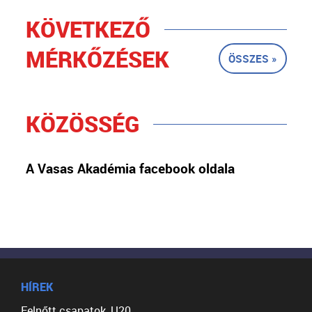
KÖVETKEZŐ
MÉRKŐZÉSEK
ÖSSZES »
KÖZÖSSÉG
A Vasas Akadémia facebook oldala
HÍREK
Felnőtt csapatok, U20