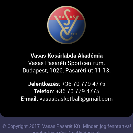
Vasas Kosárlabda Akadémia
Vasas Pasaréti Sportcentrum,
Budapest, 1026, Pasaréti út 11-13.
Jelentkezés:
+36 70 779 4775
Telefon:
+36 70 779 4775
E-mail:
vasasbasketball@gmail.com
© Copyright 2017. Vasas Pasarét Kft. Minden jog fenntartva!
Honlaptervezés: Kreatív Vonalak