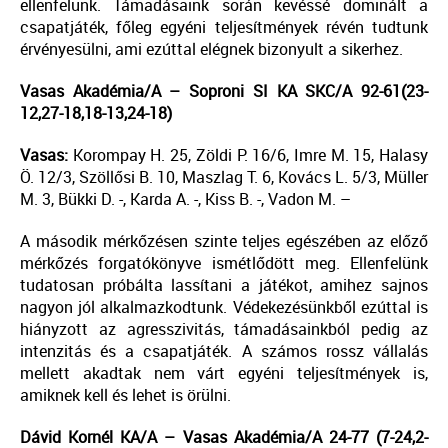
ellenfelünk. Támadásaink során kevéssé dominált a
csapatjáték, főleg egyéni teljesítmények révén tudtunk
érvényesülni, ami ezúttal elégnek bizonyult a sikerhez.
Vasas Akadémia/A – Soproni SI KA SKC/A 92-61(23-
12,27-18,18-13,24-18)
Vasas:
Korompay H. 25, Zöldi P. 16/6, Imre M. 15, Halasy
Ö. 12/3, Szöllősi B. 10, Maszlag T. 6, Kovács L. 5/3, Müller
M. 3, Bükki D. -, Karda A. -, Kiss B. -, Vadon M. –
A második mérkőzésen szinte teljes egészében az előző
mérkőzés forgatókönyve ismétlődött meg. Ellenfelünk
tudatosan próbálta lassítani a játékot, amihez sajnos
nagyon jól alkalmazkodtunk. Védekezésünkből ezúttal is
hiányzott az agresszivitás, támadásainkból pedig az
intenzitás és a csapatjáték. A számos rossz vállalás
mellett akadtak nem várt egyéni teljesítmények is,
amiknek kell és lehet is örülni.
Dávid Kornél KA/A – Vasas Akadémia/A 24-77 (7-24,2-