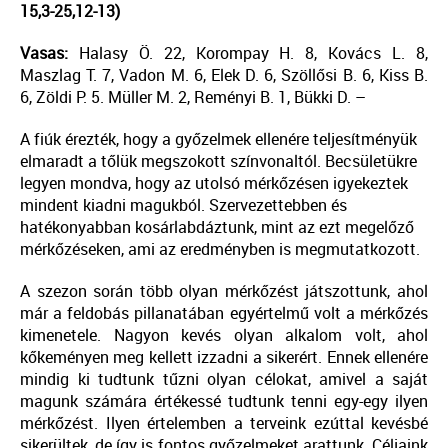
15,3-25,12-13)
Vasas:
Halasy Ö. 22, Korompay H. 8, Kovács L. 8,
Maszlag T. 7, Vadon M. 6, Elek D. 6, Szöllősi B. 6, Kiss B.
6, Zöldi P. 5. Müller M. 2, Reményi B. 1, Bükki D. –
A fiúk érezték, hogy a győzelmek ellenére teljesítményük
elmaradt a tőlük megszokott színvonaltól. Becsületükre
legyen mondva, hogy az utolsó mérkőzésen igyekeztek
mindent kiadni magukból. Szervezettebben és
hatékonyabban kosárlabdáztunk, mint az ezt megelőző
mérkőzéseken, ami az eredményben is megmutatkozott.
A szezon során több olyan mérkőzést játszottunk, ahol
már a feldobás pillanatában egyértelmű volt a mérkőzés
kimenetele. Nagyon kevés olyan alkalom volt, ahol
kőkeményen meg kellett izzadni a sikerért. Ennek ellenére
mindig ki tudtunk tűzni olyan célokat, amivel a saját
magunk számára értékessé tudtunk tenni egy-egy ilyen
mérkőzést. Ilyen értelemben a terveink ezúttal kevésbé
sikerültek, de így is fontos győzelmeket arattunk. Céljaink