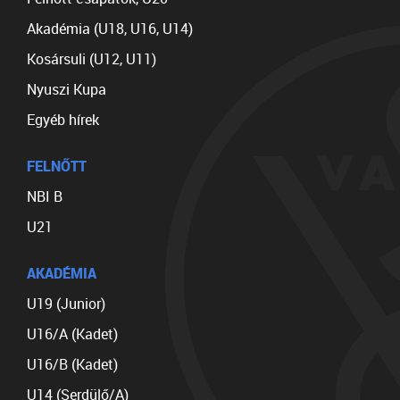
Akadémia (U18, U16, U14)
Kosársuli (U12, U11)
Nyuszi Kupa
Egyéb hírek
FELNŐTT
NBI B
U21
AKADÉMIA
U19 (Junior)
U16/A (Kadet)
U16/B (Kadet)
U14 (Serdülő/A)