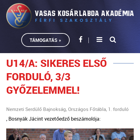
TÁMOGATÁS »
U14/A: SIKERES ELSŐ
FORDULÓ, 3/3
GYŐZELEMMEL!
Nemzeti Serdülő Bajnokság, Országos Főtábla, 1. forduló
, Bosnyák Jácint vezetőedző beszámolója: