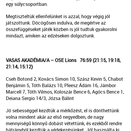
egy súlycsoportban.
Megtiszteltük ellenfelünket is azzal, hogy végig jól
játszottunk. Döcögősen indulva, de megértve az
összefüggéseket játék közben is jól tudtuk gyakorolni
mindazt, amiken az edzéseken dolgoztunk.
VASAS AKADÉMIA/A – OSE Lions 76:59 (21:15, 19:18,
21:14, 15:12)
Cseh Botond 2, Kovács Simon 10, Szász Kevin 5, Chabot
Benjámin 5, Tóth Balázs 10, Pleesz Ádám 16, Jámbor
Marcell 7, Tóth Vilmos, Koloszár Bence 6, Agócs Bence 1,
Deiana Sergio 14/3, Józsa Bálint
Jó sebességgel kezdtük a mérkőzést, el is dönthettünk
volna mindent akár az első negyedben, de nagy
mennyiségű könnyű dobást vétettünk, és ezekből rendre
hátrányból kezdtük a védekezésünket. Jól használta ki