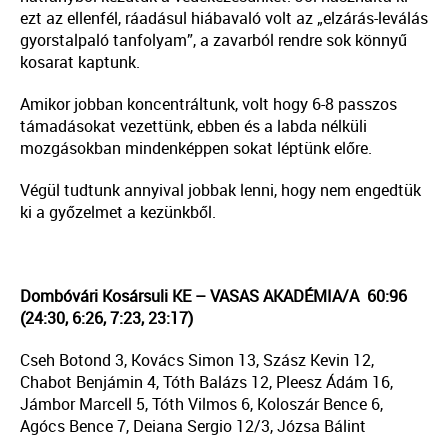
ezt az ellenfél, ráadásul hiábavaló volt az „elzárás-leválás
gyorstalpaló tanfolyam”, a zavarból rendre sok könnyű
kosarat kaptunk.
Amikor jobban koncentráltunk, volt hogy 6-8 passzos
támadásokat vezettünk, ebben és a labda nélküli
mozgásokban mindenképpen sokat léptünk előre.
Végül tudtunk annyival jobbak lenni, hogy nem engedtük
ki a győzelmet a kezünkből.
Dombóvári Kosársuli KE – VASAS AKADÉMIA/A 60:96
(24:30, 6:26, 7:23, 23:17)
Cseh Botond 3, Kovács Simon 13, Szász Kevin 12,
Chabot Benjámin 4, Tóth Balázs 12, Pleesz Ádám 16,
Jámbor Marcell 5, Tóth Vilmos 6, Koloszár Bence 6,
Agócs Bence 7, Deiana Sergio 12/3, Józsa Bálint