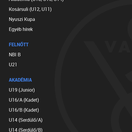
Kosársuli (U12, U11)
Nyuszi Kupa
Egyéb hírek
FELNŐTT
NBI B
U21
AKADÉMIA
U19 (Junior)
U16/A (Kadet)
U16/B (Kadet)
U14 (Serdülő/A)
U14 (Serdülő/B)