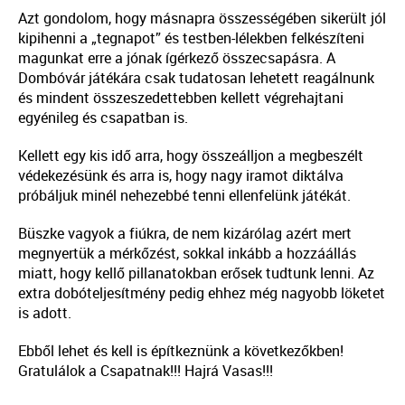
Azt gondolom, hogy másnapra összességében sikerült jól
kipihenni a „tegnapot” és testben-lélekben felkészíteni
magunkat erre a jónak ígérkező összecsapásra. A
Dombóvár játékára csak tudatosan lehetett reagálnunk
és mindent összeszedettebben kellett végrehajtani
egyénileg és csapatban is.
Kellett egy kis idő arra, hogy összeálljon a megbeszélt
védekezésünk és arra is, hogy nagy iramot diktálva
próbáljuk minél nehezebbé tenni ellenfelünk játékát.
Büszke vagyok a fiúkra, de nem kizárólag azért mert
megnyertük a mérkőzést, sokkal inkább a hozzáállás
miatt, hogy kellő pillanatokban erősek tudtunk lenni. Az
extra dobóteljesítmény pedig ehhez még nagyobb löketet
is adott.
Ebből lehet és kell is építkeznünk a következőkben!
Gratulálok a Csapatnak!!! Hajrá Vasas!!!