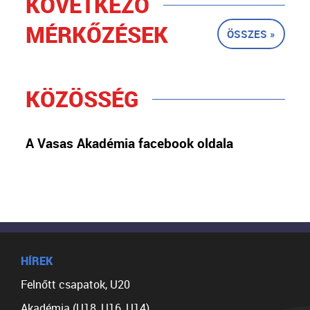
KÖVETKEZŐ
MÉRKŐZÉSEK
ÖSSZES »
KÖZÖSSÉG
A Vasas Akadémia facebook oldala
HÍREK
Felnőtt csapatok, U20
Akadémia (U18, U16, U14)