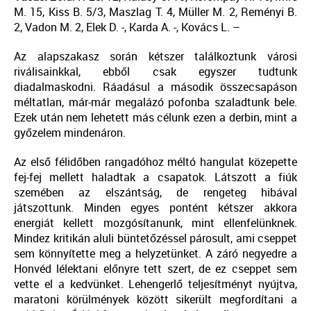
M. 15, Kiss B. 5/3, Maszlag T. 4, Müller M. 2, Reményi B.
2, Vadon M. 2, Elek D. -, Karda A. -, Kovács L. –
Az alapszakasz során kétszer találkoztunk városi
riválisainkkal, ebből csak egyszer tudtunk
diadalmaskodni. Ráadásul a második összecsapáson
méltatlan, már-már megalázó pofonba szaladtunk bele.
Ezek után nem lehetett más célunk ezen a derbin, mint a
győzelem mindenáron.
Az első félidőben rangadóhoz méltó hangulat közepette
fej-fej mellett haladtak a csapatok. Látszott a fiúk
szemében az elszántság, de rengeteg hibával
játszottunk. Minden egyes pontént kétszer akkora
energiát kellett mozgósítanunk, mint ellenfelünknek.
Mindez kritikán aluli büntetőzéssel párosult, ami cseppet
sem könnyítette meg a helyzetünket. A záró negyedre a
Honvéd lélektani előnyre tett szert, de ez cseppet sem
vette el a kedvünket. Lehengerlő teljesítményt nyújtva,
maratoni körülmények között sikerült megfordítani a