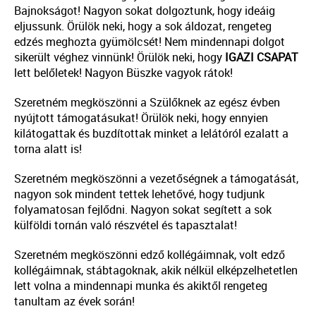
Bajnokságot! Nagyon sokat dolgoztunk, hogy ideáig
eljussunk. Örülök neki, hogy a sok áldozat, rengeteg
edzés meghozta gyümölcsét! Nem mindennapi dolgot
sikerült véghez vinnünk! Örülök neki, hogy
IGAZI CSAPAT
lett belőletek! Nagyon Büszke vagyok rátok!
Szeretném megköszönni a Szülőknek az egész évben
nyújtott támogatásukat! Örülök neki, hogy ennyien
kilátogattak és buzdítottak minket a lelátóról ezalatt a
torna alatt is!
Szeretném megköszönni a vezetőségnek a támogatását,
nagyon sok mindent tettek lehetővé, hogy tudjunk
folyamatosan fejlődni. Nagyon sokat segített a sok
külföldi tornán való részvétel és tapasztalat!
Szeretném megköszönni edző kollégáimnak, volt edző
kollégáimnak, stábtagoknak, akik nélkül elképzelhetetlen
lett volna a mindennapi munka és akiktől rengeteg
tanultam az évek során!