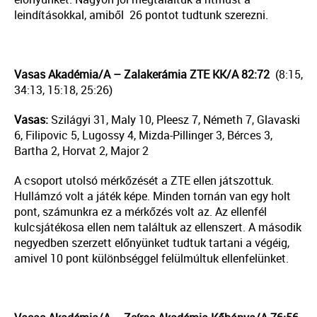
leindításokkal, amiből 26 pontot tudtunk szerezni.
Vasas Akadémia/A – Zalakerámia ZTE KK/A 82:72
(8:15,
34:13, 15:18, 25:26)
Vasas:
Szilágyi 31, Maly 10, Pleesz 7, Németh 7, Glavaski
6, Filipovic 5, Lugossy 4, Mizda-Pillinger 3, Bérces 3,
Bartha 2, Horvat 2, Major 2
A csoport utolsó mérkőzését a ZTE ellen játszottuk.
Hullámzó volt a játék képe. Minden tornán van egy holt
pont, számunkra ez a mérkőzés volt az. Az ellenfél
kulcsjátékosa ellen nem találtuk az ellenszert. A második
negyedben szerzett előnyünket tudtuk tartani a végéig,
amivel 10 pont különbséggel felülmúltuk ellenfelünket.