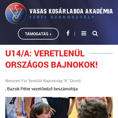
TÁMOGATÁS »
U14/A: VERETLENÜL
ORSZÁGOS BAJNOKOK!
Nemzeti Fiú Serdülő Bajnokság “A” Döntő
, Bazsik Péter vezetőedző beszámolója: