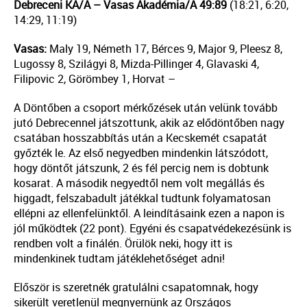
Debreceni KA/A – Vasas Akadémia/A 49:89
(18:21, 6:20,
14:29, 11:19)
Vasas:
Maly 19, Németh 17, Bérces 9, Major 9, Pleesz 8,
Lugossy 8, Szilágyi 8, Mizda-Pillinger 4, Glavaski 4,
Filipovic 2, Görömbey 1, Horvat –
A Döntőben a csoport mérkőzések után velünk tovább
jutó Debrecennel játszottunk, akik az elődöntőben nagy
csatában hosszabbítás után a Kecskemét csapatát
győzték le. Az első negyedben mindenkin látszódott,
hogy döntőt játszunk, 2 és fél percig nem is dobtunk
kosarat. A második negyedtől nem volt megállás és
higgadt, felszabadult játékkal tudtunk folyamatosan
ellépni az ellenfelünktől. A leindításaink ezen a napon is
jól működtek (22 pont). Egyéni és csapatvédekezésünk is
rendben volt a finálén. Örülök neki, hogy itt is
mindenkinek tudtam játéklehetőséget adni!
Először is szeretnék gratulálni csapatomnak, hogy
sikerült veretlenül megnyernünk az Országos