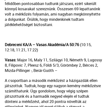
félidőben pontosabban tudtunk játszani, ezért sikerült
könnyű kosarakat szereznünk. Összesen 69 lepattanónk
volt a mérkőzés folyamán, ami nagyban megkönnyítette
a dolgunkat. Örülök, hogy mindenkinek tudtam
játéklehetőséget biztosítani.
Debreceni KA/A – Vasas Akadémia/A 50:76
(10:15,
12:18, 11:21, 17:22)
Vasas:
Major 16, Maly 11, Szilágyi 10, Németh 9, Lugossy
8, Filipovic 7, Pleesz 6, Földi 5/3, Görömbey 2, Bérces 2,
Mizda-Pillinger -, Berár-Guóth –
A csoportban a második mérkőzést a házigazdák ellen
játszottuk. Tudtuk, hogy egy nagyon kemény mérkőzésre
számíthatunk. Úgy gondolom, hogy végig szépen
játszottunk és a harmadik negyed elején el tudtuk
dönteni a mérkőzést, ahol 20 pontra növeltük az
előnyünket. Nagyon jól megtaláltuk a ritmust a