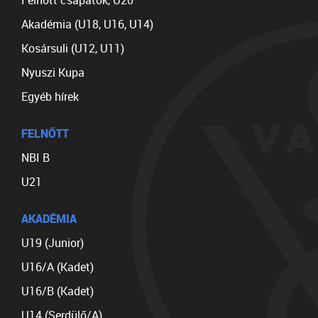
Felnőtt csapatok, U20
Akadémia (U18, U16, U14)
Kosársuli (U12, U11)
Nyuszi Kupa
Egyéb hírek
FELNŐTT
NBI B
U21
AKADÉMIA
U19 (Junior)
U16/A (Kadet)
U16/B (Kadet)
U14 (Serdülő/A)