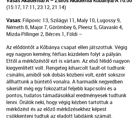
Vasas Akadémia/A – Zsíros Akadémia Kőbánya/A 76:56
(15:17, 17:11, 23:12, 21:14)
Vasas:
Filipovic 13, Szilágyi 11, Maly 10, Lugossy 9,
Németh 8, Major 7, Görömbey 6, Pleesz 5, Glavaski 4,
Mizda-Pillinger 2, Bérces 1, Földi –
Az elődöntőt a Kőbánya csapat ellen játszottuk. Végig
egy nagyon kemény, férfias küzdelem folyt a pályán.
Ettől a mérkőzéstől ezt is vártam. Az első félidő nagyon
kiegyenlített volt. Rengeteg kiharcolt fault-ot tudtunk
csinálni, amiből sok dobás közbeni volt, ezért sokszor
állhattunk a büntető vonalra. A harmadik negyedben
sikerült még egy fokozattal feljebb kapcsolni és a
pontos, tudatos támadásokkal eredményesek tudtunk
lenni. Örülök neki, hogy végig kézben tartottuk a
mérkőzést és az előző mérkőzésekhez képest
csökkenteni tudtuk az eladott labdáink számát.