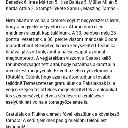
Benedek 6, Imre Márton 5, Kiss Balázs 5, Müller Milán 5,
Karda Attila 2, Stampf-Fekete Samu -, Maszlag Tamás -;
Nem akartam volna a címmel együtt negyedszer is leírni,
hogy a negyedik negyedben az Atomerőmű ellen
majdnem sikerült kapitulálnunk. A 30. percben még 25
ponttal vezettünk, a 38. percre viszont már csak 6 pont
maradt ebből. Rengeteg ki nem kényszerített technikai
hibával játszottunk, amit a paksi csapat azonnal
megbüntetett. A végjátékban viszont a Csapat kellő
tanúbizonyságot tett arról, hogy hatalmas akarattal a
mérkőzést megnyerjük. Ez volt az első győzelmünk a
főtáblán. Célunk, hogy ezen az úton tudjunk tovább
fejlődni! Természetesen gratulálunk a Paksiaknak is, a
végén szépen feljöttek és megnehezítették a dolgunkat.
Kis szerencsével, illetve a sérülések elkerülésével
esélyünk lett volna a tornagyőzelemre is.
Gratulálok a Fiúknak, emelt fővel készülünk a következő
tornára! A sérültjeinknek pedig mielőbbi felépülést
kívánunk!