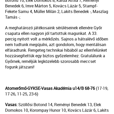
Botond 10, Elek Domokos 8, Karda Attila 7, Reményi
Benedek 6, Imre Márton 5, Kovács Lázár 5, Stampf-
Fekete Samu 4, Müller Milán 2, Lakits Benedek -, Maszlag
Tamás -;
A meghatározó játékosaink sérüléseinek ellenére Győr
csapata ellen nagyon jól tartottuk magunkat. A 33.
percig nyitott volt a mérkőzés. Sajnos a hátralévő időben
nem tudtunk megújulni, azt gondolom, hogy mentálisan
elfáradtunk. Rengeteg technikai hibából az ellenfelünket
hozzásegítettük egy biztos győzelemhez. Gratulálunk a
Győrnek, reméljük legközelebb szorosabb meccset
fogunk játszani!
Atomerőmű-GYKSE-Vasas Akadémia u14/B 68-76
(17-19,
17-26, 11-25, 23-6)
Vasas:
Szöllősi Botond 14, Reményi Benedek 13, Elek
Domokos 10, Korompay Hunor 10, Kovács Lázár 6, Lakits