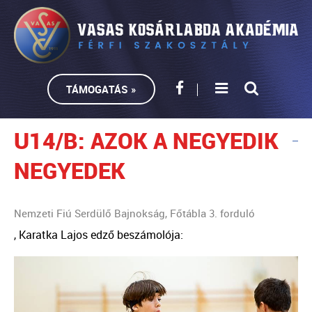
TÁMOGATÁS »
U14/B: AZOK A NEGYEDIK
NEGYEDEK
Nemzeti Fiú Serdülő Bajnokság, Főtábla 3. forduló
, Karatka Lajos edző beszámolója: