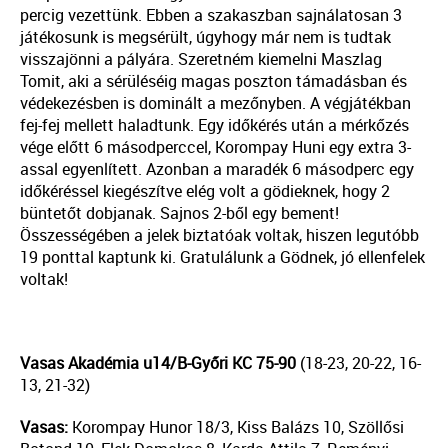
percig vezettünk. Ebben a szakaszban sajnálatosan 3
játékosunk is megsérült, úgyhogy már nem is tudtak
visszajönni a pályára. Szeretném kiemelni Maszlag
Tomit, aki a sérüléséig magas poszton támadásban és
védekezésben is dominált a mezőnyben. A végjátékban
fej-fej mellett haladtunk. Egy időkérés után a mérkőzés
vége előtt 6 másodperccel, Korompay Huni egy extra 3-
assal egyenlített. Azonban a maradék 6 másodperc egy
időkéréssel kiegészítve elég volt a gödieknek, hogy 2
büntetőt dobjanak. Sajnos 2-ből egy bement!
Összességében a jelek biztatóak voltak, hiszen legutóbb
19 ponttal kaptunk ki. Gratulálunk a Gödnek, jó ellenfelek
voltak!
Vasas Akadémia u14/B-Győri KC
75-90
(18-23, 20-22, 16-
13, 21-32)
Vasas:
Korompay Hunor 18/3, Kiss Balázs 10, Szöllősi