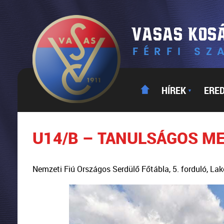
HÍREK
ERE
▼
U14/B – TANULSÁGOS M
Nemzeti Fiú Országos Serdülő Főtábla, 5. forduló, L