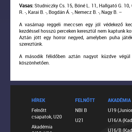
Vasas:
Studniczky Cs. 15, Bóné L. 11, Hallgató G. 10,
R. -, Karai B. -, Bogdán Á. -, Nemecz B. -, Nagy B. –
A vasárnap reggeli meccsen egy jól védekező ke
kezdéssel hosszú perceken keresztül nem kaptunk kos
Aztán jött egy horror negyed, amelyben puha ját
szereztünk.
A második félidőben aztán nagyot küzdve végül b
köszönhetően.
HÍREK
FELNŐTT
AKADÉMIA
Felnőtt
NBI B
U19 (Junior
csapatok, U20
U21
U16/A (Kad
Akadémia
U16/B (Kad