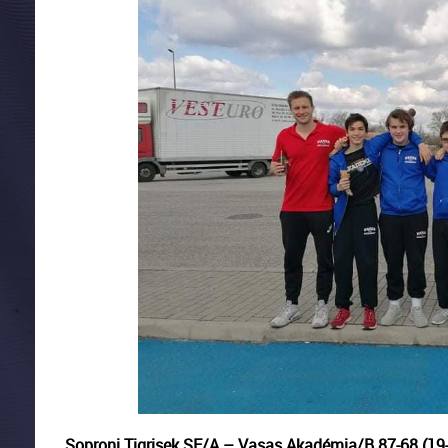
Soproni Tigrisek SE/A – Vasas Akadémia/B 87-68 (19-1