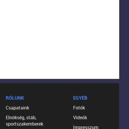
RÓLUNK
EGYÉB
Csapataink
Fotók
Elnökség, stáb,
Videók
sportszakemberek
Impresszum