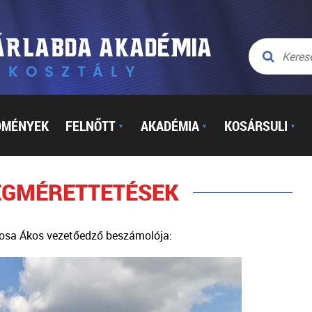
DMÉNYEK
FELNŐTT
AKADÉMIA
KOSÁRSULI
▼
▼
▼
EGMÉRETTETÉSEK
akosa Ákos vezetőedző beszámolója: