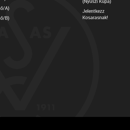
(Nyuszi Kupa)
lő/A)
Jelentkezz
Kosarasnak!
lő/B)