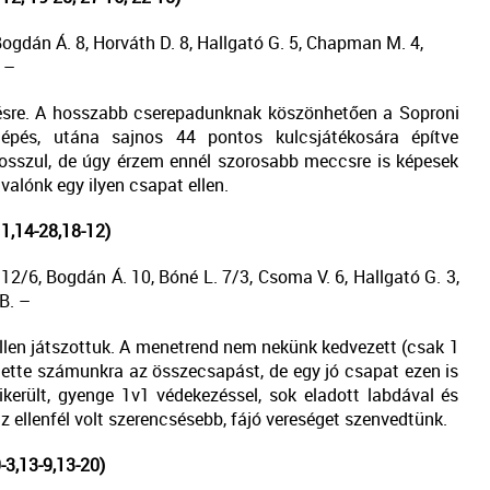
Bogdán Á. 8, Horváth D. 8, Hallgató G. 5, Chapman M. 4,
 –
zésre. A hosszabb cserepadunknak köszönhetően a Soproni
 lépés, utána sajnos 44 pontos kulcsjátékosára építve
rosszul, de úgy érzem ennél szorosabb meccsre is képesek
valónk egy ilyen csapat ellen.
1,14-28,18-12)
2/6, Bogdán Á. 10, Bóné L. 7/3, Csoma V. 6, Hallgató G. 3,
 B. –
llen játszottuk. A menetrend nem nekünk kedvezett (csak 1
tette számunkra az összecsapást, de egy jó csapat ezen is
erült, gyenge 1v1 védekezéssel, sok eladott labdával és
ellenfél volt szerencsésebb, fájó vereséget szenvedtünk.
3,13-9,13-20)