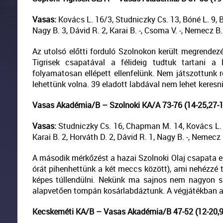
Vasas:
Kovács L. 16/3, Studniczky Cs. 13, Bóné L. 9, 
Nagy B. 3, Dávid R. 2, Karai B. -, Csoma V. -, Nemecz B.
Az utolsó előtti forduló Szolnokon került megrende
Tigrisek csapatával a félideig tudtuk tartani a
folyamatosan ellépett ellenfelünk. Nem játszottunk 
lehettünk volna. 39 eladott labdával nem lehet keresni
Vasas Akadémia/B – Szolnoki KA/A 73-76 (14-25,27-1
Vasas:
Studniczky Cs. 16, Chapman M. 14, Kovács L. 1
Karai B. 2, Horváth D. 2, Dávid R. 1, Nagy B. -, Nemecz
A második mérkőzést a hazai Szolnoki Olaj csapata e
órát pihenhettünk a két meccs között), ami nehézzé 
képes túllendülni. Nekünk ma sajnos nem nagyon sik
alapvetően tompán kosárlabdáztunk. A végjátékban az 
Kecskeméti KA/B – Vasas Akadémia/B 47-52 (12-20,9-