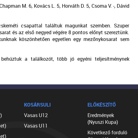
 Chapman M. 6, Kovács L. 5, Horváth D. 5, Csoma V. -, Dávid
cskeméti csapattal találtuk magunkat szemben. Szuper
arat és az első negyed végére 8 pontos előnyt szereztünk.
ékunknak köszönhetően egyetlen egy mezőnykosarat sem
ehúztuk a találkozót, több jó egyéni teljesítménynek
KOSÁRSULI
ELŐKÉSZÍTŐ
)
Vasas U12
Eredmények
(Nyuszi Kupa)
et)
Vasas U11
Következő forduló
et)