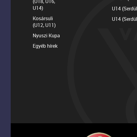
(U18, U16,
U14)
U14 (Serdü
Kosársuli
U14 (Serdü
(U12, U11)
Nyuszi Kupa
Egyéb hírek