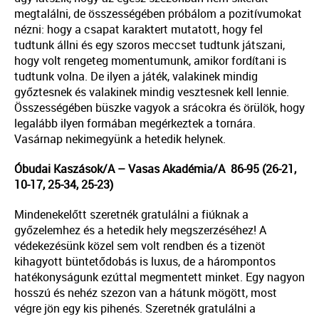
megtalálni, de összességében próbálom a pozitívumokat
nézni: hogy a csapat karaktert mutatott, hogy fel
tudtunk állni és egy szoros meccset tudtunk játszani,
hogy volt rengeteg momentumunk, amikor fordítani is
tudtunk volna. De ilyen a játék, valakinek mindig
győztesnek és valakinek mindig vesztesnek kell lennie.
Összességében büszke vagyok a srácokra és örülök, hogy
legalább ilyen formában megérkeztek a tornára.
Vasárnap nekimegyünk a hetedik helynek.
Óbudai Kaszások/A – Vasas Akadémia/A 86-95 (26-21,
10-17, 25-34, 25-23)
Mindenekelőtt szeretnék gratulálni a fiúknak a
győzelemhez és a hetedik hely megszerzéséhez! A
védekezésünk közel sem volt rendben és a tizenöt
kihagyott büntetődobás is luxus, de a hárompontos
hatékonyságunk ezúttal megmentett minket. Egy nagyon
hosszú és nehéz szezon van a hátunk mögött, most
végre jön egy kis pihenés. Szeretnék gratulálni a