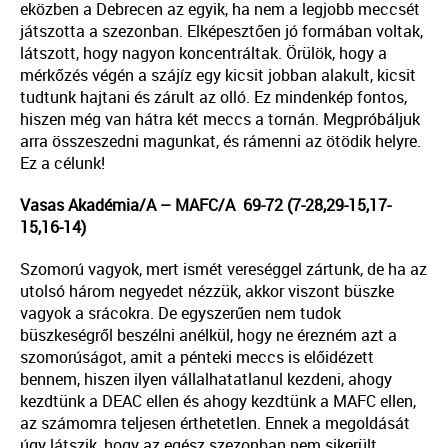
eközben a Debrecen az egyik, ha nem a legjobb meccsét
játszotta a szezonban. Elképesztően jó formában voltak,
látszott, hogy nagyon koncentráltak. Örülök, hogy a
mérkőzés végén a szájíz egy kicsit jobban alakult, kicsit
tudtunk hajtani és zárult az olló. Ez mindenkép fontos,
hiszen még van hátra két meccs a tornán. Megpróbáljuk
arra összeszedni magunkat, és rámenni az ötödik helyre.
Ez a célunk!
Vasas Akadémia/A – MAFC/A 69-72 (7-28,29-15,17-
15,16-14)
Szomorú vagyok, mert ismét vereséggel zártunk, de ha az
utolsó három negyedet nézzük, akkor viszont büszke
vagyok a srácokra. De egyszerűen nem tudok
büszkeségről beszélni anélkül, hogy ne érezném azt a
szomorúságot, amit a pénteki meccs is előidézett
bennem, hiszen ilyen vállalhatatlanul kezdeni, ahogy
kezdtünk a DEAC ellen és ahogy kezdtünk a MAFC ellen,
az számomra teljesen érthetetlen. Ennek a megoldását
úgy látszik, hogy az egész szezonban nem sikerült