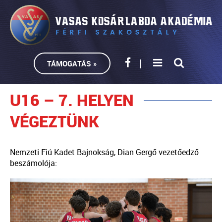
TÁMOGATÁS »
U16 – 7. HELYEN
VÉGEZTÜNK
Nemzeti Fiú Kadet Bajnokság, Dian Gergő vezetőedző
beszámolója: