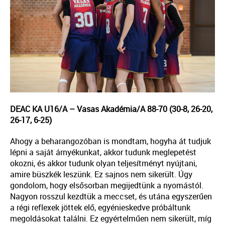
DEAC KA U16/A – Vasas Akadémia/A 88-70 (30-8, 26-20,
26-17, 6-25)
Ahogy a beharangozóban is mondtam, hogyha át tudjuk
lépni a saját árnyékunkat, akkor tudunk meglepetést
okozni, és akkor tudunk olyan teljesítményt nyújtani,
amire büszkék leszünk. Ez sajnos nem sikerült. Úgy
gondolom, hogy elsősorban megijedtünk a nyomástól.
Nagyon rosszul kezdtük a meccset, és utána egyszerűen
a régi reflexek jöttek elő, egyénieskedve próbáltunk
megoldásokat találni. Ez egyértelműen nem sikerült, míg