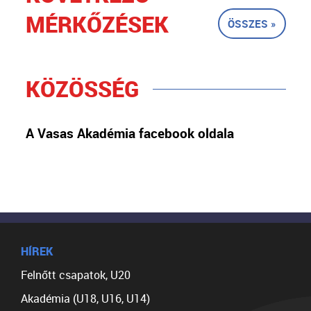
MÉRKŐZÉSEK
ÖSSZES »
KÖZÖSSÉG
A Vasas Akadémia facebook oldala
HÍREK
Felnőtt csapatok, U20
Akadémia (U18, U16, U14)