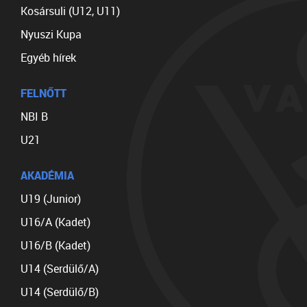
Kosársuli (U12, U11)
Nyuszi Kupa
Egyéb hírek
FELNŐTT
NBI B
U21
AKADÉMIA
U19 (Junior)
U16/A (Kadet)
U16/B (Kadet)
U14 (Serdülő/A)
U14 (Serdülő/B)