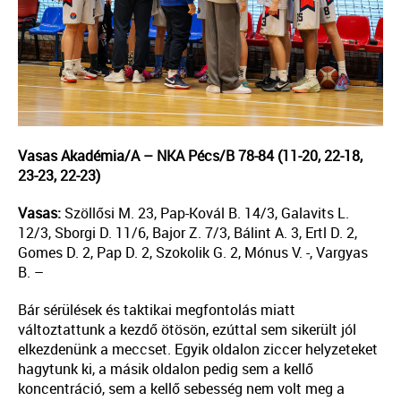
Vasas Akadémia/A – NKA Pécs/B 78-84 (11-20, 22-18,
23-23, 22-23)
Vasas:
Szöllősi M. 23, Pap-Kovál B. 14/3, Galavits L.
12/3, Sborgi D. 11/6, Bajor Z. 7/3, Bálint A. 3, Ertl D. 2,
Gomes D. 2, Pap D. 2, Szokolik G. 2, Mónus V. -, Vargyas
B. –
Bár sérülések és taktikai megfontolás miatt
változtattunk a kezdő ötösön, ezúttal sem sikerült jól
elkezdenünk a meccset. Egyik oldalon ziccer helyzeteket
hagytunk ki, a másik oldalon pedig sem a kellő
koncentráció, sem a kellő sebesség nem volt meg a