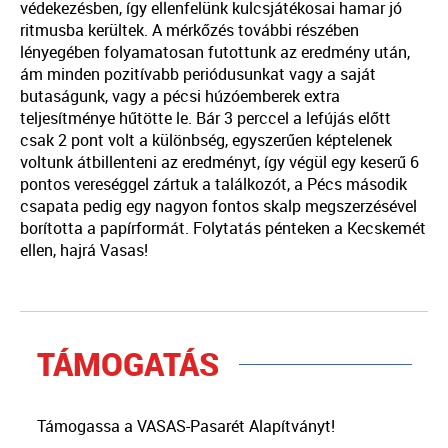
védekezésben, így ellenfelünk kulcsjátékosai hamar jó
ritmusba kerültek. A mérkőzés további részében
lényegében folyamatosan futottunk az eredmény után,
ám minden pozitívabb periódusunkat vagy a saját
butaságunk, vagy a pécsi húzóemberek extra
teljesítménye hűtötte le. Bár 3 perccel a lefújás előtt
csak 2 pont volt a különbség, egyszerűen képtelenek
voltunk átbillenteni az eredményt, így végül egy keserű 6
pontos vereséggel zártuk a találkozót, a Pécs második
csapata pedig egy nagyon fontos skalp megszerzésével
borította a papírformát. Folytatás pénteken a Kecskemét
ellen, hajrá Vasas!
TÁMOGATÁS
Támogassa a VASAS-Pasarét Alapítványt!