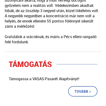
bizonyítani akarta, hogy a múlt hétvégi döcögős
győzelem nem a realitás volt. Védekezésben akadtak
hibák, de az összkép 3 negyed után, közel tökéletes volt.
A negyedik negyedben a koncentráció már nem volt a
helyén, de ennek ellenére 55 pontos fölénnyel sikerült
zárni a mérkőzést
Gratulálok a srácoknak, és máris a Pécs elleni rangadó
felé fordulunk.
TÁMOGATÁS
Támogassa a VASAS-Pasarét Alapítványt!
TOVÁBB »