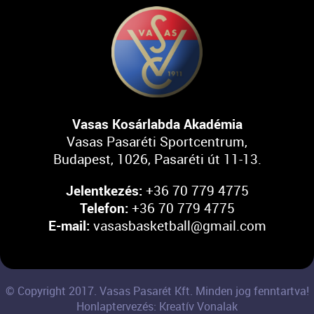
Vasas Kosárlabda Akadémia
Vasas Pasaréti Sportcentrum,
Budapest, 1026, Pasaréti út 11-13.
Jelentkezés:
+36 70 779 4775
Telefon:
+36 70 779 4775
E-mail:
vasasbasketball@gmail.com
© Copyright 2017. Vasas Pasarét Kft. Minden jog fenntartva!
Honlaptervezés: Kreatív Vonalak