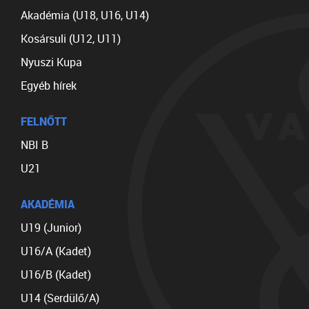
Akadémia (U18, U16, U14)
Kosársuli (U12, U11)
Nyuszi Kupa
Egyéb hírek
FELNŐTT
NBI B
U21
AKADÉMIA
U19 (Junior)
U16/A (Kadet)
U16/B (Kadet)
U14 (Serdülő/A)