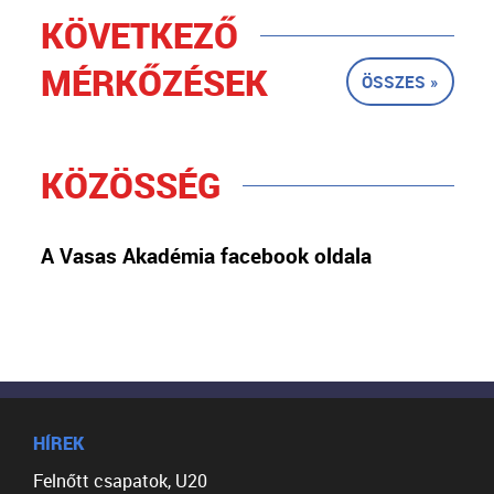
KÖVETKEZŐ
MÉRKŐZÉSEK
ÖSSZES »
KÖZÖSSÉG
A Vasas Akadémia facebook oldala
HÍREK
Felnőtt csapatok, U20