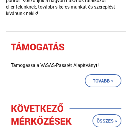
pontot. Köszönjük a nagyon hasznos találkozót
ellenfelünknek, további sikeres munkát és szereplést
kívánunk nekik!
TÁMOGATÁS
Támogassa a VASAS-Pasarét Alapítványt!
TOVÁBB »
KÖVETKEZŐ
MÉRKŐZÉSEK
ÖSSZES »