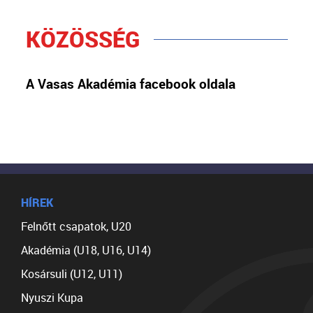
KÖZÖSSÉG
A Vasas Akadémia facebook oldala
HÍREK
Felnőtt csapatok, U20
Akadémia (U18, U16, U14)
Kosársuli (U12, U11)
Nyuszi Kupa