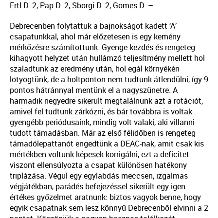
Ertl D. 2, Pap D. 2, Sborgi D. 2, Gomes D. –
Debrecenben folytattuk a bajnokságot kadett ‘A’
csapatunkkal, ahol már előzetesen is egy kemény
mérkőzésre számítottunk. Gyenge kezdés és rengeteg
kihagyott helyzet után hullámzó teljesítmény mellett hol
szaladtunk az eredmény után, hol egál környékén
lötyögtünk, de a holtponton nem tudtunk átlendülni, így 9
pontos hátránnyal mentünk el a nagyszünetre. A
harmadik negyedre sikerült megtalálnunk azt a rotációt,
amivel fel tudtunk zárkózni, és bár továbbra is voltak
gyengébb periódusaink, mindig volt valaki, aki villanni
tudott támadásban. Már az első félidőben is rengeteg
támadólepattanót engedtünk a DEAC-nak, amit csak kis
mértékben voltunk képesek korrigálni, ezt a deficitet
viszont ellensúlyozta a csapat különösen hatékony
triplázása. Végül egy egylabdás meccsen, izgalmas
végjátékban, parádés befejezéssel sikerült egy igen
értékes győzelmet aratnunk: biztos vagyok benne, hogy
egyik csapatnak sem lesz könnyű Debrecenből elvinni a 2