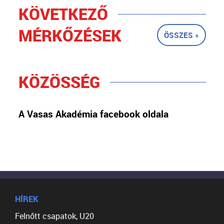
KÖVETKEZŐ
MÉRKŐZÉSEK
ÖSSZES »
KÖZÖSSÉG
A Vasas Akadémia facebook oldala
HÍREK
Felnőtt csapatok, U20