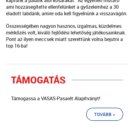
kaptunk a palánk alól kosarakat. Az egyetlen mutató
ami hozzásegítette ellenfelünket a győzelemhez a 30
eladott labdánk, amire oda kell figyelnünk a visszavágón.
Összességében nagyon hasznos, izgalmas, küzdelmes
mérkőzés volt, kiváló fejlődési lehetőség játékosainknak.
Pont az ilyen meccsek miatt szerettünk volna bejutni a
top 16-ba!
TÁMOGATÁS
Támogassa a VASAS-Pasarét Alapítványt!
TOVÁBB »