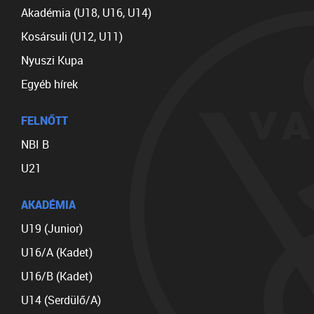
Akadémia (U18, U16, U14)
Kosársuli (U12, U11)
Nyuszi Kupa
Egyéb hírek
FELNŐTT
NBI B
U21
AKADÉMIA
U19 (Junior)
U16/A (Kadet)
U16/B (Kadet)
U14 (Serdülő/A)