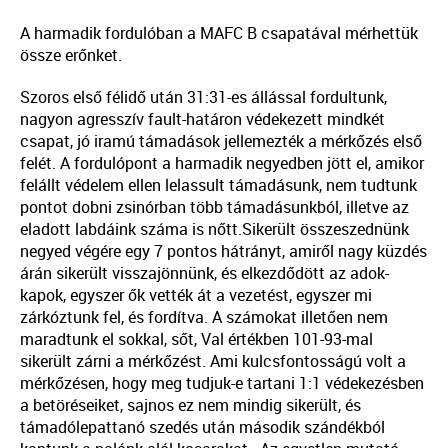
A harmadik fordulóban a MAFC B csapatával mérhettük
össze erőnket.
Szoros első félidő után 31:31-es állással fordultunk,
nagyon agresszív fault-határon védekezett mindkét
csapat, jó iramú támadások jellemezték a mérkőzés első
felét. A fordulópont a harmadik negyedben jött el, amikor
felállt védelem ellen lelassult támadásunk, nem tudtunk
pontot dobni zsinórban több támadásunkból, illetve az
eladott labdáink száma is nőtt.Sikerült összeszednünk
negyed végére egy 7 pontos hátrányt, amiről nagy küzdés
árán sikerült visszajönnünk, és elkezdődött az adok-
kapok, egyszer ők vették át a vezetést, egyszer mi
zárkóztunk fel, és fordítva. A számokat illetően nem
maradtunk el sokkal, sőt, Val értékben 101-93-mal
sikerült zárni a mérkőzést. Ami kulcsfontosságú volt a
mérkőzésen, hogy meg tudjuk-e tartani 1:1 védekezésben
a betöréseiket, sajnos ez nem mindig sikerült, és
támadólepattanó szedés után második szándékból