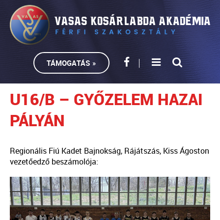
TÁMOGATÁS »
U16/B – GYŐZELEM HAZAI
PÁLYÁN
Regionális Fiú Kadet Bajnokság, Rájátszás, Kiss Ágoston
vezetőedző beszámolója: