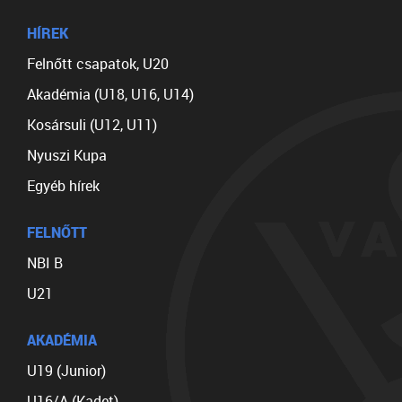
HÍREK
Felnőtt csapatok, U20
Akadémia (U18, U16, U14)
Kosársuli (U12, U11)
Nyuszi Kupa
Egyéb hírek
FELNŐTT
NBI B
U21
AKADÉMIA
U19 (Junior)
U16/A (Kadet)