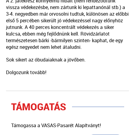
A 2. játékrész könnyelmű hibáit (nem rendeződtünk
vissza védekezésbe, nem zártunk ki lepattanónál stb.) a
3-4. negyedben már orvosolni tudtuk, különösen az előbbi
első 5 percében sikerült jó védekezéssel nagy előnyhöz
jutnunk. A 40 perces koncentrált védekezés a siker
kulcsa, ebben még fejlődnünk kell. Rövidzárlatot
természetesen bárki -bármilyen szinten- kaphat, de egy
egész negyedet nem lehet átaludni.
Sok sikert az óbudaiaknak a jövőben.
Dolgozunk tovább!
TÁMOGATÁS
Támogassa a VASAS-Pasarét Alapítványt!