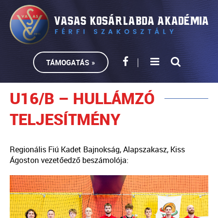
TÁMOGATÁS »
U16/B – HULLÁMZÓ
TELJESÍTMÉNY
Regionális Fiú Kadet Bajnokság, Alapszakasz, Kiss
Ágoston vezetőedző beszámolója: