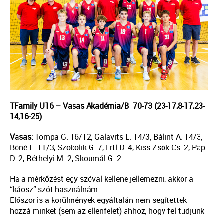
TFamily U16 – Vasas Akadémia/B 70-73 (23-17,8-17,23-
14,16-25)
Vasas:
Tompa G. 16/12, Galavits L. 14/3, Bálint A. 14/3,
Bóné L. 11/3, Szokolik G. 7, Ertl D. 4, Kiss-Zsók Cs. 2, Pap
D. 2, Réthelyi M. 2, Skoumál G. 2
Ha a mérkőzést egy szóval kellene jellemezni, akkor a
“káosz” szót használnám.
Először is a körülmények egyáltalán nem segítettek
hozzá minket (sem az ellenfelet) ahhoz, hogy fel tudjunk