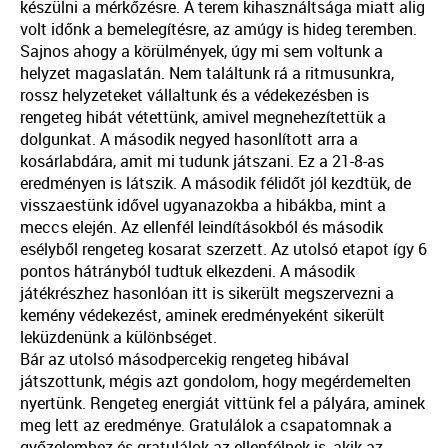
készülni a mérkőzésre. A terem kihasználtsága miatt alig
volt időnk a bemelegítésre, az amúgy is hideg teremben.
Sajnos ahogy a körülmények, úgy mi sem voltunk a
helyzet magaslatán. Nem találtunk rá a ritmusunkra,
rossz helyzeteket vállaltunk és a védekezésben is
rengeteg hibát vétettünk, amivel megnehezítettük a
dolgunkat. A második negyed hasonlított arra a
kosárlabdára, amit mi tudunk játszani. Ez a 21-8-as
eredményen is látszik. A második félidőt jól kezdtük, de
visszaestünk idővel ugyanazokba a hibákba, mint a
meccs elején. Az ellenfél leindításokból és második
esélyből rengeteg kosarat szerzett. Az utolsó etapot így 6
pontos hátrányból tudtuk elkezdeni. A második
játékrészhez hasonlóan itt is sikerült megszervezni a
kemény védekezést, aminek eredményeként sikerült
leküzdenünk a különbséget.
Bár az utolsó másodpercekig rengeteg hibával
játszottunk, mégis azt gondolom, hogy megérdemelten
nyertünk. Rengeteg energiát vittünk fel a pályára, aminek
meg lett az eredménye. Gratulálok a csapatomnak a
győzelemhez és gratulálok az ellenfélnek is, akik az