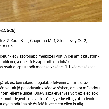
-22, 5-25)
th Z.2, Karai B. – , Chapman M. 4, Studniczky Cs. 2,
váth D. 5,
 célunk egy szorosabb mérkőzés volt. A cél amit kitűztünk
madik negyedben felszaporodtak a hibák
sszívak a lepattanók megszerzésénél, 1:1 védekezésben
tékrészben sikerült legalább felvenni a ritmust az
ntén voltak jó periódusaink védekezésben, amikor működött
teni ellenfelünket. Oda-vissza érvényes volt ez, elég sok
l mint idegenben. az utolsó negyedre elfogyott a lendület
gyorsindításaink és felállt védelem ellen is alig