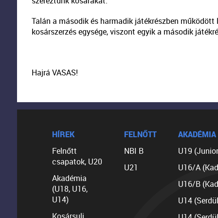
szereztünk kosarakat.
Talán a második és harmadik játékrészben működött 
kosárszerzés egysége, viszont egyik a második játékré
Hajrá VASAS!
HÍREK
FELNŐTT
AKADÉMIA
Felnőtt
NBI B
U19 (Junior
csapatok, U20
U21
U16/A (Kad
Akadémia
U16/B (Kad
(U18, U16,
U14)
U14 (Serdü
Kosársuli
U14 (Serdü