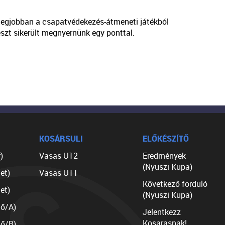
legjobban a csapatvédekezés-átmeneti játékból
szt sikerült megnyernünk egy ponttal.
KOSÁRSULI
ELŐKÉSZÍTŐ
)
Vasas U12
Eredmények
(Nyuszi Kupa)
et)
Vasas U11
Következő forduló
et)
(Nyuszi Kupa)
lő/A)
Jelentkezz
Kosarasnak!
lő/B)