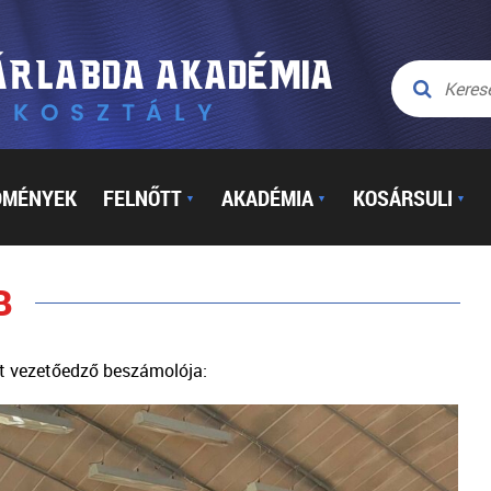
DMÉNYEK
FELNŐTT
AKADÉMIA
KOSÁRSULI
▼
▼
▼
B
rt vezetőedző beszámolója: