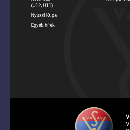
(U12, U11)
Nyuszi Kupa
Egyéb hírek
V
V