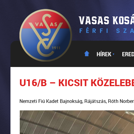
HÍREK
ERE
▼
U16/B – KICSIT KÖZELEB
Nemzeti Fiú Kadet Bajnokság, Rájátszás, Róth Norbe