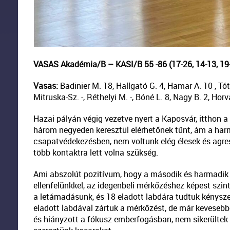
VASAS Akadémia/B – KASI/B
55 -86
(17-26, 14-13, 19
Vasas:
Badinier M. 18, Hallgató G. 4, Hamar A. 10 , Tó
Mitruska-Sz. -, Réthelyi M. -, Bóné L. 8, Nagy B. 2, Hor
Hazai pályán végig vezetve nyert a Kaposvár, itthon a
három negyeden keresztül elérhetőnek tűnt, ám a har
csapatvédekezésben, nem voltunk elég élesek és agre
több kontaktra lett volna szükség.
Ami abszolút pozitívum, hogy a második és harmadik já
ellenfelünkkel, az idegenbeli mérkőzéshez képest szi
a letámadásunk, és 18 eladott labdára tudtuk kényszerí
eladott labdával zártuk a mérkőzést, de már kevesebbe
és hiányzott a fókusz emberfogásban, nem sikerültek a 