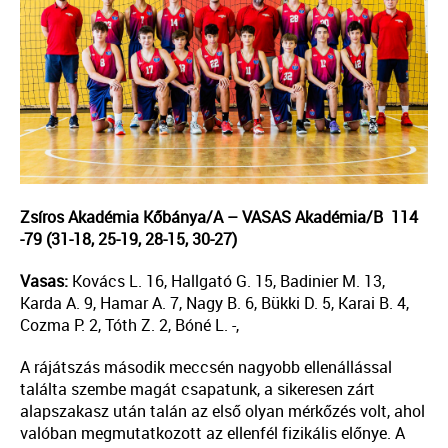
Zsíros Akadémia Kőbánya/A – VASAS Akadémia/B
114
-79
(31-18, 25-19, 28-15, 30-27)
Vasas:
Kovács L. 16, Hallgató G. 15, Badinier M. 13,
Karda A. 9, Hamar A. 7, Nagy B. 6, Bükki D. 5, Karai B. 4,
Cozma P. 2, Tóth Z. 2, Bóné L. -,
A rájátszás második meccsén nagyobb ellenállással
találta szembe magát csapatunk, a sikeresen zárt
alapszakasz után talán az első olyan mérkőzés volt, ahol
valóban megmutatkozott az ellenfél fizikális előnye.
A