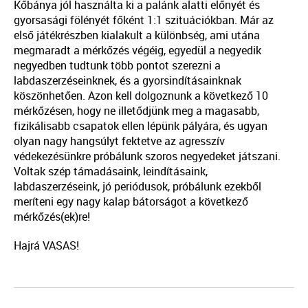
Kőbánya jól használta ki a palánk alatti előnyét és
gyorsasági fölényét főként 1:1 szituációkban.
Már az
első játékrészben kialakult a különbség, ami utána
megmaradt a mérkőzés végéig, egyedül a negyedik
negyedben tudtunk több pontot szerezni a
labdaszerzéseinknek, és a gyorsindításainknak
köszönhetően.
Azon kell dolgoznunk a következő 10
mérkőzésen, hogy ne illetődjünk meg a magasabb,
fizikálisabb csapatok ellen lépünk pályára, és ugyan
olyan nagy hangsúlyt fektetve az agresszív
védekezésünkre próbálunk szoros negyedeket játszani.
Voltak szép támadásaink, leindításaink,
labdaszerzéseink, jó periódusok, próbálunk ezekből
meríteni egy nagy kalap bátorságot a következő
mérkőzés(ek)re!
Hajrá VASAS!