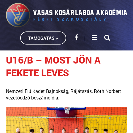
TÁMOGATÁS »
U16/B – MOST JÖN A
FEKETE LEVES
Nemzeti Fiú Kadet Bajnokság, Rájátszás, Róth Norbert
vezetőedző beszámolója: