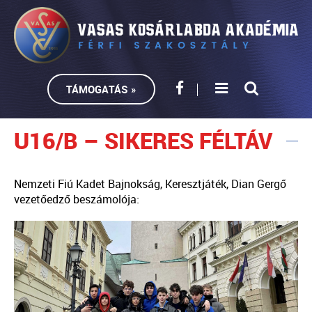
TÁMOGATÁS »
U16/B – SIKERES FÉLTÁV
Nemzeti Fiú Kadet Bajnokság, Keresztjáték, Dian Gergő
vezetőedző beszámolója: