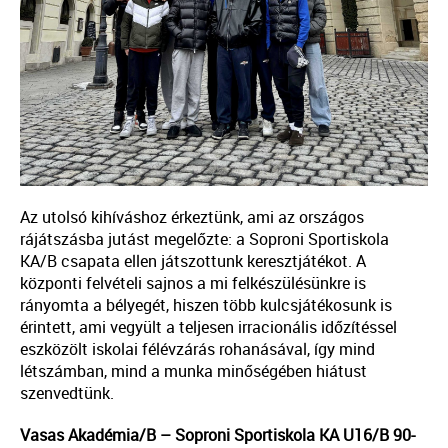
Az utolsó kihíváshoz érkeztünk, ami az országos
rájátszásba jutást megelőzte: a Soproni Sportiskola
KA/B csapata ellen játszottunk keresztjátékot. A
központi felvételi sajnos a mi felkészülésünkre is
rányomta a bélyegét, hiszen több kulcsjátékosunk is
érintett, ami vegyült a teljesen irracionális időzítéssel
eszközölt iskolai félévzárás rohanásával, így mind
létszámban, mind a munka minőségében hiátust
szenvedtünk.
Vasas Akadémia/B – Soproni Sportiskola KA U16/B 90-