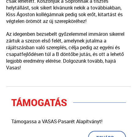
csak lehetett. Köszönjük a Sopronnak a tisztes
helytállást, sok sikert kívánunk nekik a továbbiakban,
Kiss Ágoston kollégámnak pedig sok erőt, kitartást és
végtelen örömöt az új szerepköréhez!
Az idegenben bezsebelt győzelemmel immáron sikerrel
zártuk a szezon első felét, amelynek jutalma a
rájátszásban való szereplés, célja pedig az egyéni és
csapatfejlődésen túl a B döntőbe jutás, és ott a lehető
legjobb eredmény elérése. Dolgozunk tovább, hajrá
Vasas!
TÁMOGATÁS
Támogassa a VASAS-Pasarét Alapítványt!