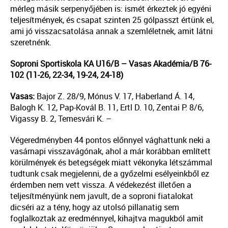
mérleg másik serpenyőjében is: ismét érkeztek jó egyéni
teljesítmények, és csapat szinten 25 gólpasszt értünk el,
ami jó visszacsatolása annak a szemléletnek, amit látni
szeretnénk.
Soproni Sportiskola KA U16/B – Vasas Akadémia/B 76-
102 (11-26, 22-34, 19-24, 24-18)
Vasas:
Bajor Z. 28/9, Mónus V. 17, Haberland Á. 14,
Balogh K. 12, Pap-Kovál B. 11, Ertl D. 10, Zentai P. 8/6,
Vigassy B. 2, Temesvári K. –
Végeredményben 44 pontos előnnyel vághattunk neki a
vasárnapi visszavágónak, ahol a már korábban említett
körülmények és betegségek miatt vékonyka létszámmal
tudtunk csak megjelenni, de a győzelmi esélyeinkből ez
érdemben nem vett vissza. A védekezést illetően a
teljesítményünk nem javult, de a soproni fiatalokat
dicséri az a tény, hogy az utolsó pillanatig sem
foglalkoztak az eredménnyel, kihajtva magukból amit