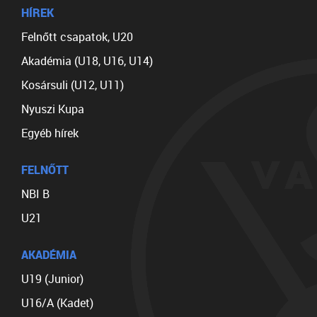
HÍREK
Felnőtt csapatok, U20
Akadémia (U18, U16, U14)
Kosársuli (U12, U11)
Nyuszi Kupa
Egyéb hírek
FELNŐTT
NBI B
U21
AKADÉMIA
U19 (Junior)
U16/A (Kadet)