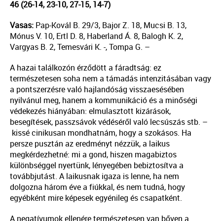
46 (26-14, 23-10, 27-15, 14-7)
Vasas:
Pap-Kovál B. 29/3, Bajor Z. 18, Mucsi B. 13,
Mónus V. 10, Ertl D. 8, Haberland Á. 8, Balogh K. 2,
Vargyas B. 2, Temesvári K. -, Tompa G. –
A hazai találkozón érződött a fáradtság: ez
természetesen soha nem a támadás intenzitásában vagy
a pontszerzésre való hajlandóság visszaesésében
nyilvánul meg, hanem a kommunikáció és a minőségi
védekezés hiányában: elmulasztott kizárások,
besegítések, passzsávok védéséről való lecsúszás stb. –
kissé cinikusan mondhatnám, hogy a szokásos. Ha
persze pusztán az eredményt nézzük, a laikus
megkérdezhetné: mi a gond, hiszen magabiztos
különbséggel nyertünk, lényegében bebiztosítva a
továbbjutást. A laikusnak igaza is lenne, ha nem
dolgozna három éve a fiúkkal, és nem tudná, hogy
egyébként mire képesek egyénileg és csapatként.
A negatívumok ellenére természetesen van bőven a