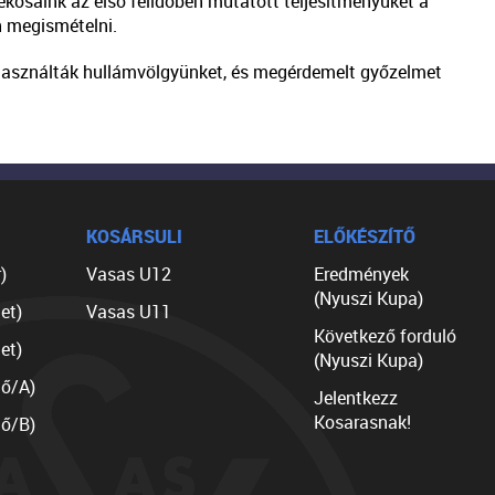
ékosaink az első félidőben mutatott teljesítményüket a
 megismételni.
ihasználták hullámvölgyünket, és megérdemelt győzelmet
KOSÁRSULI
ELŐKÉSZÍTŐ
)
Vasas U12
Eredmények
(Nyuszi Kupa)
et)
Vasas U11
Következő forduló
et)
(Nyuszi Kupa)
lő/A)
Jelentkezz
Kosarasnak!
lő/B)