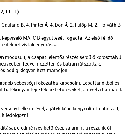
2, 11-11)
Gauland B. 4, Pintér Á. 4, Don Á. 2, Fülöp M. 2, Horváth B.
 képviselő MAFC B együttesét fogadta. Az első félidő
 küzdelmet vívtak egymással.
n módosult, a csapat jelentős részét serdülő korosztályú
 negyedben fegyelmezetten és bátran játszottak,
és addig kiegyenlített maradjon.
sabb sebességi fokozatba kapcsolni. Lepattanókból és
nt hatékonyan fejezték be betöréseiket, amivel a harmadik
ersenyt ellenfelével, a játék képe kiegyenlítettebbé vált,
lt ledolgozni.
dításai, eredményes betörései, valamint a részünkről