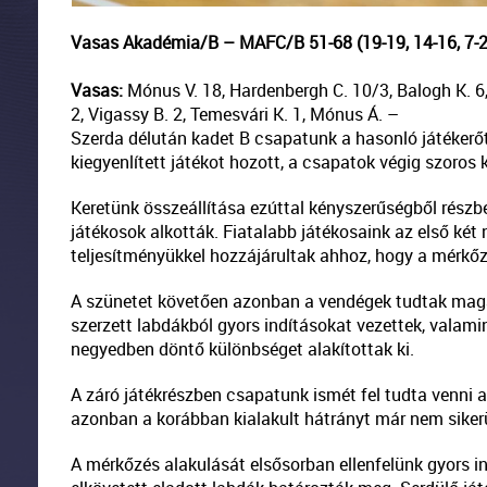
Vasas Akadémia/B – MAFC/B 51-68 (19-19, 14-16, 7-2
Vasas:
Mónus V. 18, Hardenbergh C. 10/3, Balogh K. 6, 
2, Vigassy B. 2, Temesvári K. 1, Mónus Á. –
Szerda délután kadet B csapatunk a hasonló játékerőt
kiegyenlített játékot hozott, a csapatok végig szoros
Keretünk összeállítása ezúttal kényszerűségből részbe
játékosok alkották. Fiatalabb játékosaink az első két
teljesítményükkel hozzájárultak ahhoz, hogy a mérkőz
A szünetet követően azonban a vendégek tudtak maga
szerzett labdákból gyors indításokat vezettek, valami
negyedben döntő különbséget alakítottak ki.
A záró játékrészben csapatunk ismét fel tudta venni a v
azonban a korábban kialakult hátrányt már nem sikerü
A mérkőzés alakulását elsősorban ellenfelünk gyors in