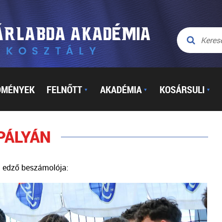
DMÉNYEK
FELNŐTT
AKADÉMIA
KOSÁRSULI
▼
▼
▼
PÁLYÁN
n edző beszámolója: