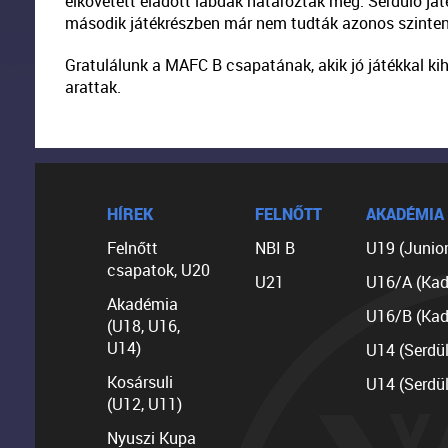
elkövetett eladott labdák határozták meg. Serdülő ját
második játékrészben már nem tudták azonos szinten
Gratulálunk a MAFC B csapatának, akik jó játékkal k
arattak.
HÍREK
FELNŐTT
AKADÉMIA
Felnőtt
NBI B
U19 (Junior
csapatok, U20
U21
U16/A (Kad
Akadémia
U16/B (Kad
(U18, U16,
U14)
U14 (Serdü
Kosársuli
U14 (Serdü
(U12, U11)
Nyuszi Kupa