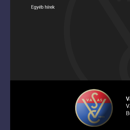
Egyéb hírek
V
V
B