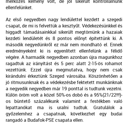
mérkőzés kemény volt, de jól sikerült kontrollálnunk
ellenfelünket.
Az első negyedben nagy lendülettel kezdett a szegedi
csapat, de mi is felvettük a kesztyűt. Védekezésünkkel és
higgadt támadásainkkal sikerült megtörnünk a hazaiak
kezdeti lendületét és 8 pontos előnyt építettünk ki. A
második negyedünkről ez már nem mondható el. Ennek
eredményeként ki is egyenlített ellenfelünk a félidő
végére. A harmadik negyedben azonban újra magunkhoz
ragadtuk az irányítást és 5 perc alatt 2-15-ös rohamot
vezettünk. Ezzel újra megmutatva, hogy nem csak
kirándulni érkeztünk Szeged városába. Köszönhetően a
jó ritmusunknak és a védekezésbe fektetett munkánknak
a negyedik negyedben már 19 ponttal is tudtunk vezetni.
Külön öröm volt a közel 50%-os dobó és a 95%(21/22!!!)-
os büntető százalékunk valamint a festékben való
lepattanókat ma is uralni tudtuk. Gratulálok a
győzelemhez a csapatnak, következhet egy budai
rangadó a Budafok-PSE csapata ellen.