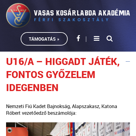
TÁMOGATÁS »
U16/A – HIGGADT JÁTÉK,
FONTOS GYŐZELEM
IDEGENBEN
Nemzeti Fiú Kadet Bajnokság, Alapszakasz, Katona
Róbert vezetőedző beszámolója: