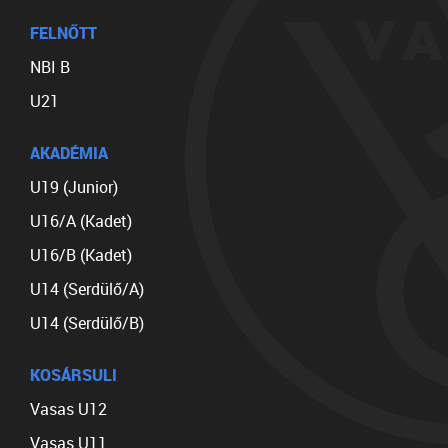
FELNŐTT
NBI B
U21
AKADÉMIA
U19 (Junior)
U16/A (Kadet)
U16/B (Kadet)
U14 (Serdülő/A)
U14 (Serdülő/B)
KOSÁRSULI
Vasas U12
Vasas U11