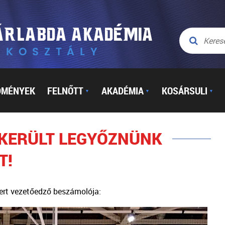
DMÉNYEK
FELNŐTT
AKADÉMIA
KOSÁRSULI
▼
▼
▼
SIKERÜLT LEGYŐZNÜNK
T!
ert vezetőedző beszámolója: