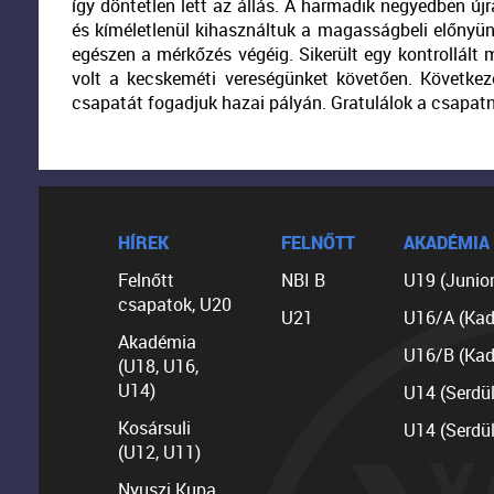
így döntetlen lett az állás. A harmadik negyedben új
és kíméletlenül kihasználtuk a magasságbeli előnyünk
egészen a mérkőzés végéig. Sikerült egy kontrollált
volt a kecskeméti vereségünket követően. Következő
csapatát fogadjuk hazai pályán. Gratulálok a csapat
HÍREK
FELNŐTT
AKADÉMIA
Felnőtt
NBI B
U19 (Junior
csapatok, U20
U21
U16/A (Kad
Akadémia
U16/B (Kad
(U18, U16,
U14)
U14 (Serdü
Kosársuli
U14 (Serdü
(U12, U11)
Nyuszi Kupa