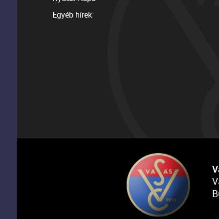
Egyéb hírek
V
V
B