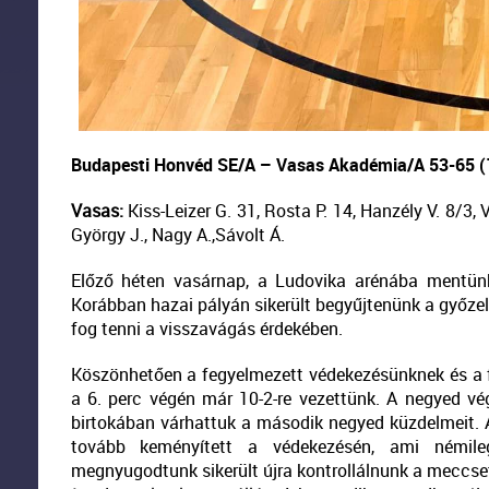
Budapesti Honvéd SE/A – Vasas Akadémia/A 53-65 (1
Vasas:
Kiss-Leizer G. 31, Rosta P. 14, Hanzély V. 8/3, 
György J., Nagy A.,Sávolt Á.
Előző héten vasárnap, a Ludovika arénába mentün
Korábban hazai pályán sikerült begyűjtenünk a győzel
fog tenni a visszavágás érdekében.
Köszönhetően a fegyelmezett védekezésünknek és a f
a 6. perc végén már 10-2-re vezettünk. A negyed vég
birtokában várhattuk a második negyed küzdelmeit. A
tovább keményített a védekezésén, ami némil
megnyugodtunk sikerült újra kontrollálnunk a meccset,