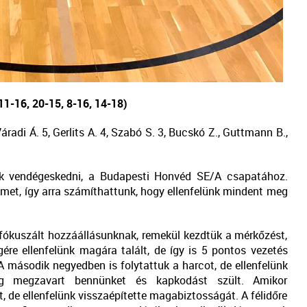
1-16, 20-15, 8-16, 14-18)
Váradi Á. 5, Gerlits A. 4, Szabó S. 3, Bucskó Z., Guttmann B.,
k vendégeskedni, a Budapesti Honvéd SE/A csapatához.
met, így arra számíthattunk, hogy ellenfelünk mindent meg
ókuszált hozzáállásunknak, remekül kezdtük a mérkőzést,
ére ellenfelünk magára talált, de így is 5 pontos vezetés
 második negyedben is folytattuk a harcot, de ellenfelünk
eg megzavart bennünket és kapkodást szült. Amikor
 de ellenfelünk visszaépítette magabiztosságát. A félidőre