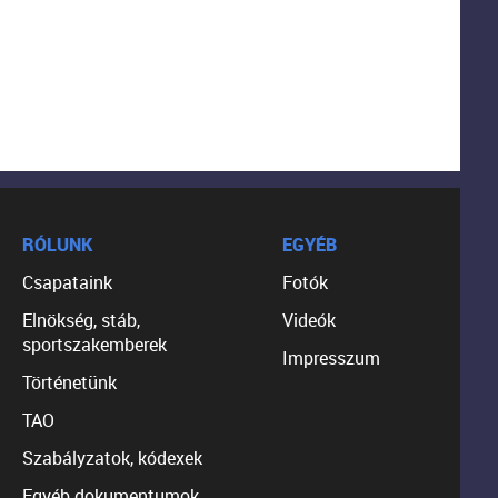
RÓLUNK
EGYÉB
Csapataink
Fotók
Elnökség, stáb,
Videók
sportszakemberek
Impresszum
Történetünk
TAO
Szabályzatok, kódexek
Egyéb dokumentumok