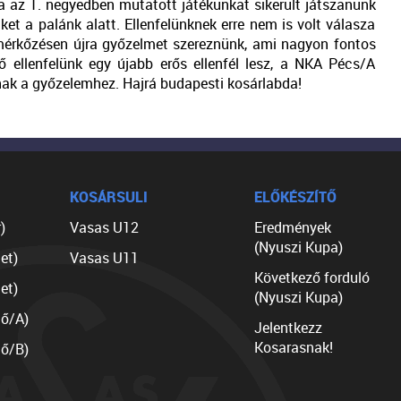
ra az 1. negyedben mutatott játékunkat sikerült játszanunk
et a palánk alatt. Ellenfelünknek erre nem is volt válasza
 mérkőzésen újra győzelmet szereznünk, ami nagyon fontos
 ellenfelünk egy újabb erős ellenfél lesz, a NKA Pécs/A
nak a győzelemhez. Hajrá budapesti kosárlabda!
KOSÁRSULI
ELŐKÉSZÍTŐ
)
Vasas U12
Eredmények
(Nyuszi Kupa)
et)
Vasas U11
Következő forduló
et)
(Nyuszi Kupa)
lő/A)
Jelentkezz
Kosarasnak!
lő/B)