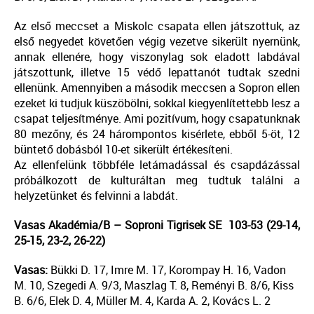
Az első meccset a Miskolc csapata ellen játszottuk, az
első negyedet követően végig vezetve sikerült nyernünk,
annak ellenére, hogy viszonylag sok eladott labdával
játszottunk, illetve 15 védő lepattanót tudtak szedni
ellenünk. Amennyiben a második meccsen a Sopron ellen
ezeket ki tudjuk küszöbölni, sokkal kiegyenlítettebb lesz a
csapat teljesítménye. Ami pozitívum, hogy csapatunknak
80 mezőny, és 24 hárompontos kisérlete, ebből 5-öt, 12
büntető dobásból 10-et sikerült értékesíteni.
Az ellenfelünk többféle letámadással és csapdázással
próbálkozott de kulturáltan meg tudtuk találni a
helyzetünket és felvinni a labdát.
Vasas Akadémia/B – Soproni Tigrisek SE 103-53 (29-14,
25-15, 23-2, 26-22)
Vasas:
Bükki D. 17, Imre M. 17, Korompay H. 16, Vadon
M. 10, Szegedi A. 9/3, Maszlag T. 8, Reményi B. 8/6, Kiss
B. 6/6, Elek D. 4, Müller M. 4, Karda A. 2, Kovács L. 2