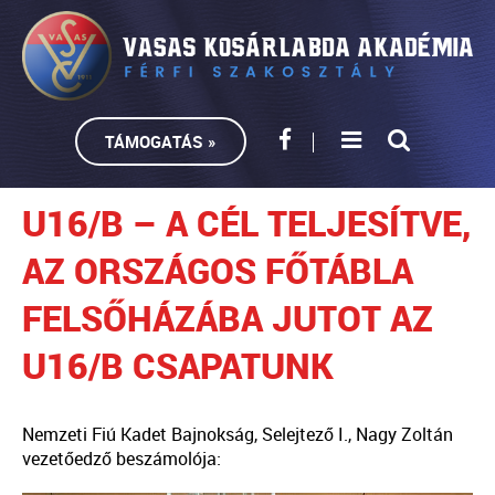
TÁMOGATÁS »
U16/B – A CÉL TELJESÍTVE,
AZ ORSZÁGOS FŐTÁBLA
FELSŐHÁZÁBA JUTOT AZ
U16/B CSAPATUNK
Nemzeti Fiú Kadet Bajnokság, Selejtező I., Nagy Zoltán
vezetőedző beszámolója: