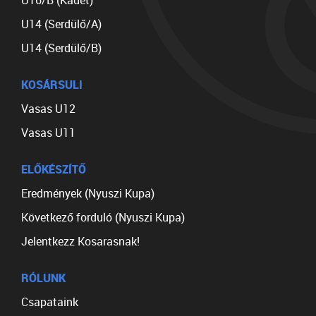
U16/B (Kadet)
U14 (Serdülő/A)
U14 (Serdülő/B)
KOSÁRSULI
Vasas U12
Vasas U11
ELŐKÉSZÍTŐ
Eredmények (Nyuszi Kupa)
Következő forduló (Nyuszi Kupa)
Jelentkezz Kosarasnak!
RÓLUNK
Csapataink