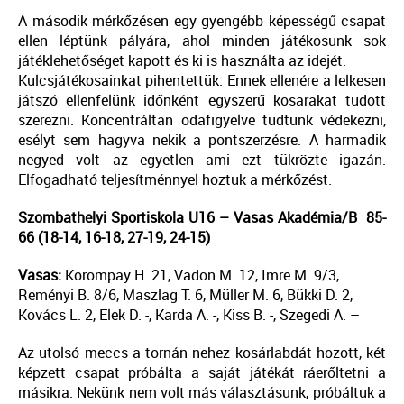
A második mérkőzésen egy gyengébb képességű csapat
ellen léptünk pályára, ahol minden játékosunk sok
játéklehetőséget kapott és ki is használta az idejét.
Kulcsjátékosainkat pihentettük. Ennek ellenére a lelkesen
játszó ellenfelünk időnként egyszerű kosarakat tudott
szerezni. Koncentráltan odafigyelve tudtunk védekezni,
esélyt sem hagyva nekik a pontszerzésre. A harmadik
negyed volt az egyetlen ami ezt tükrözte igazán.
Elfogadható teljesítménnyel hoztuk a mérkőzést.
Szombathelyi Sportiskola U16 – Vasas Akadémia/B 85-
66 (18-14, 16-18, 27-19, 24-15)
Vasas:
Korompay H. 21, Vadon M. 12, Imre M. 9/3,
Reményi B. 8/6, Maszlag T. 6, Müller M. 6, Bükki D. 2,
Kovács L. 2, Elek D. -, Karda A. -, Kiss B. -, Szegedi A. –
Az utolsó meccs a tornán nehez kosárlabdát hozott, két
képzett csapat próbálta a saját játékát ráerőltetni a
másikra. Nekünk nem volt más választásunk, próbáltuk a