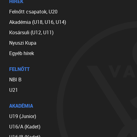
HÍREK
Felnőtt csapatok, U20
Akadémia (U18, U16, U14)
Kosársuli (U12, U11)
Nyuszi Kupa
Egyéb hírek
FELNŐTT
NBI B
U21
AKADÉMIA
U19 (Junior)
U16/A (Kadet)