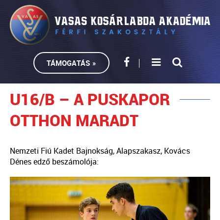
TÁMOGATÁS »
U16/B – A PUSKAPOR
OTTHON MARADT
Nemzeti Fiú Kadet Bajnokság, Alapszakasz, Kovács
Dénes edző beszámolója: