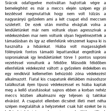
Srácok odafigyelve motiváltan hajtottak végre a
bemelegítést es már a meccs elején szépen egy jó
kezdéssel megmutattuk hogy nem volt túlzás a
nagyarányú győzelem ami a két csapat első meccsen
született. De ezek után mintha elvágtak volna a
lendületünket már nem voltunk olyan agresszívak a
védekezésben mar nem voltunk olyan fegyelmezettek a
támadásban és így az ellenfelünk vérszemet kapva ki is
használta a hibáinkat. Hiába volt magasságbeli
fölényünk fontos támadó lepattanókat engedtünk a
soproniaknak igy lendületünket törve 1 pontos soproni
vezetéssel vonultunk a félidőre. Második félidőben
ellenfelünk védekezést váltott a győzelem érdekében es
egy rendkívül kellemetlen behúzódó zóna védekezést
alkalmazott. Fiatal kis csapatunk életükben másodszor
találkoztak ilyen típusú védekezéssel es hiába kaptak
meg a kellő utasításokat sajnos ebben a korban nehéz
meccs közben alkalmazni egy teljesen új taktikai
elvárást. A csapatot ellenben dicséret illeti mert néha
szépen megtaláltuk a helyzeteket csak hát ezeket be is