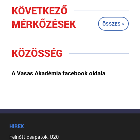
KÖVETKEZŐ
MÉRKŐZÉSEK
ÖSSZES »
KÖZÖSSÉG
A Vasas Akadémia facebook oldala
HÍREK
Felnőtt csapatok, U20