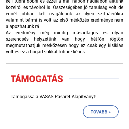
kell tudni dobni és ezzel a mai napon hadilábon álltunk
közelről és távolról is. Összeségében jó tanulság volt de
ennél jobban kell reagálnunk az ilyen szituációkra
valamint bármi is volt az első mérkőzés eredménye nem
alapozhatunk rá.
Az eredmény még mindig másodlagos es olyan
szerencsés helyzetünk van hogy hétfőn rögtön
megmutathatjuk mérkőzésen hogy ez csak egy kisiklás
volt es ez a brigád sokkal többre képes.
TÁMOGATÁS
Támogassa a VASAS-Pasarét Alapítványt!
TOVÁBB »