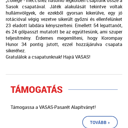
„college”- meccshez hasonló légkörben csaptunk össze a
Sasok csapatával. Játék alakulását tekintve voltak
hullámvölgyek, de ezekből gyorsan kikerülve, egy jó
rotációval végig vezetve sikerült győzni és ellenfelünket
23 eladott labdára kényszeríteni. Emellett 54 lepattanót,
és 24 gólpasszt mutatott be az együttesünk, ami szuper
teljesítmény. Érdemes megemlíteni, hogy Korompay
Hunor 34 pontig jutott, ezzel hozzájárulva csapata
sikeréhez.
Gratulálok a csapatunknak! Hajrá VASAS!
TÁMOGATÁS
Támogassa a VASAS-Pasarét Alapítványt!
TOVÁBB »