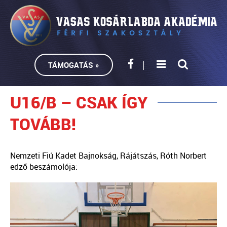
TÁMOGATÁS »
U16/B – CSAK ÍGY
TOVÁBB!
Nemzeti Fiú Kadet Bajnokság, Rájátszás, Róth Norbert
edző beszámolója: