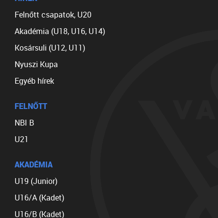
Felnőtt csapatok, U20
Akadémia (U18, U16, U14)
Kosársuli (U12, U11)
Nyuszi Kupa
Egyéb hírek
FELNŐTT
NBI B
U21
AKADÉMIA
U19 (Junior)
U16/A (Kadet)
U16/B (Kadet)