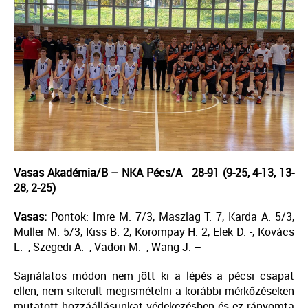
Vasas Akadémia/B – NKA Pécs/A 28-91 (9-25, 4-13, 13-
28, 2-25)
Vasas:
Pontok: Imre M. 7/3, Maszlag T. 7, Karda A. 5/3,
Müller M. 5/3, Kiss B. 2, Korompay H. 2, Elek D. -, Kovács
L. -, Szegedi A. -, Vadon M. -, Wang J. –
Sajnálatos módon nem jött ki a lépés a pécsi csapat
ellen, nem sikerült megismételni a korábbi mérkőzéseken
mutatott hozzáállásunkat védekezésben és ez rányomta