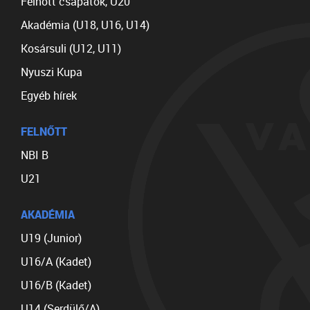
Felnőtt csapatok, U20
Akadémia (U18, U16, U14)
Kosársuli (U12, U11)
Nyuszi Kupa
Egyéb hírek
FELNŐTT
NBI B
U21
AKADÉMIA
U19 (Junior)
U16/A (Kadet)
U16/B (Kadet)
U14 (Serdülő/A)