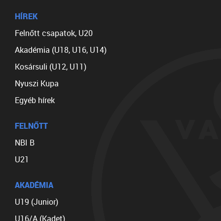
HÍREK
Felnőtt csapatok, U20
Akadémia (U18, U16, U14)
Kosársuli (U12, U11)
Nyuszi Kupa
Egyéb hírek
FELNŐTT
NBI B
U21
AKADÉMIA
U19 (Junior)
U16/A (Kadet)