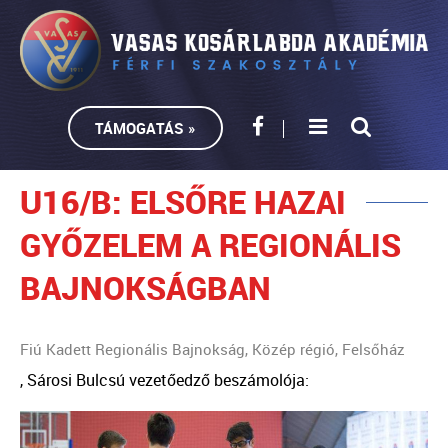
TÁMOGATÁS »
U16/B: ELSŐRE HAZAI
GYŐZELEM A REGIONÁLIS
BAJNOKSÁGBAN
Fiú Kadett Regionális Bajnokság, Közép régió, Felsőház
, Sárosi Bulcsú vezetőedző beszámolója: