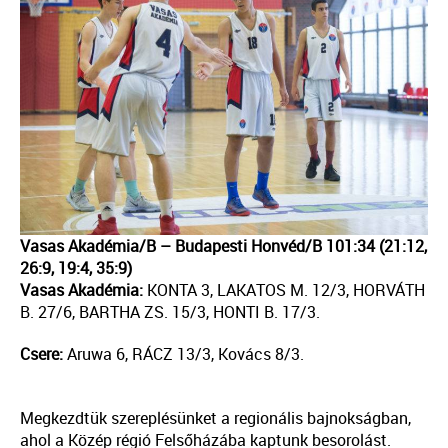
Vasas Akadémia/B – Budapesti Honvéd/B 101:34 (21:12,
26:9, 19:4, 35:9)
Vasas Akadémia:
KONTA 3, LAKATOS M. 12/3, HORVÁTH
B. 27/6, BARTHA ZS. 15/3, HONTI B. 17/3.
Csere:
Aruwa 6, RÁCZ 13/3, Kovács 8/3.
Megkezdtük szereplésünket a regionális bajnokságban,
ahol a Közép régió Felsőházába kaptunk besorolást.