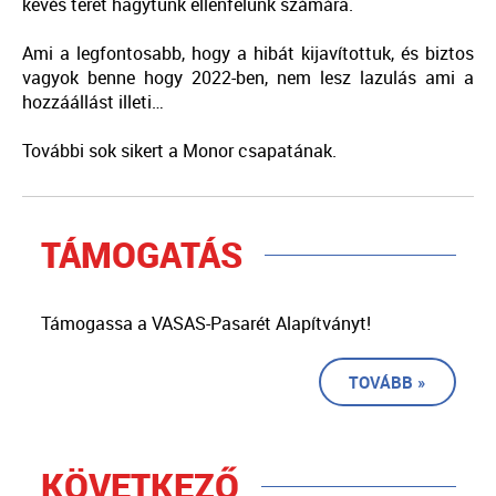
kevés teret hagytunk ellenfelünk számára.
Ami a legfontosabb, hogy a hibát kijavítottuk, és biztos
vagyok benne hogy 2022-ben, nem lesz lazulás ami a
hozzáállást illeti…
További sok sikert a Monor csapatának.
TÁMOGATÁS
Támogassa a VASAS-Pasarét Alapítványt!
TOVÁBB »
KÖVETKEZŐ