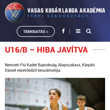
TÁMOGATÁS »
U16/B – HIBA JAVÍTVA
Nemzeti Fiú Kadet Bajnokság, Alapszakasz, Kárpáti
Dániel vezetőedző beszámolója: