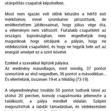
utánpótlás csapatok képzésében.
Most nem igazán volt időnk készülni a hétfő esti
mérkőzésre, mivel szombaton játszottunk, de
emlékeztettem játékosaimat, hogy július vége óta,
a véleménym nem változott. Fiatalabb csapatként az
országos bajnokságban, nem engedhetjük meg
magunknak hogy sétáljunk a pályán, hogy ne
védekezzünk csapatként, és hogy ne tegyük bele azt az
energiát amelyet ez a szint követel.
Ezekkel a szavakkal léptünk pályára.
Az eredmény másodlagos, mint mindig, 37 pontot
szereztünk az első negyedben, 36 pontot a másodikban…
És ellenfelünk, összesen 19-et a félidőig (73-19).
A végeredményhez további 50 pontot tudtunk tenni az
utolsó 20 percben, komoly csapatmunka jellemezte a
találkozót, a pálya mindkét oldalán. Szépen
megosztottuk a labdát támadásban, és védekezésben