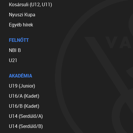
Kosársuli (U12, U11)
Nyuszi Kupa
Egyéb hírek
FELNŐTT
NBI B
U21
AKADÉMIA
U19 (Junior)
U16/A (Kadet)
U16/B (Kadet)
U14 (Serdülő/A)
U14 (Serdülő/B)