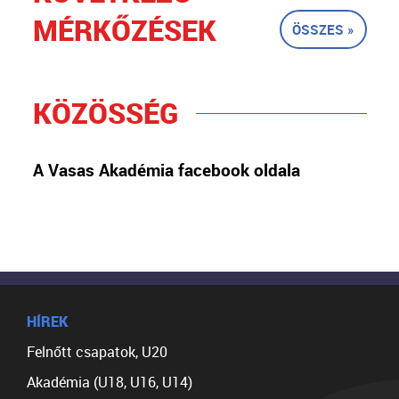
MÉRKŐZÉSEK
ÖSSZES »
KÖZÖSSÉG
A Vasas Akadémia facebook oldala
HÍREK
Felnőtt csapatok, U20
Akadémia (U18, U16, U14)