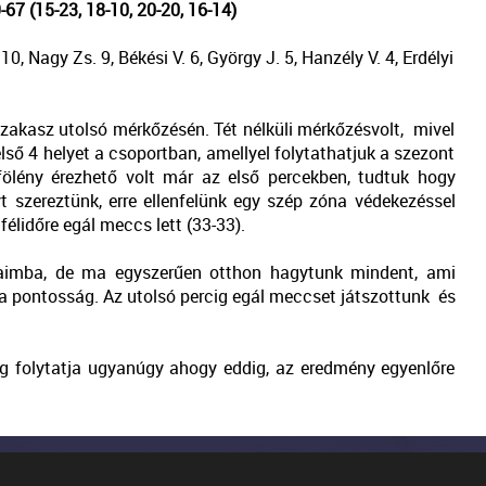
 (15-23, 18-10, 20-20, 16-14)
0, Nagy Zs. 9, Békési V. 6, György J. 5, Hanzély V. 4, Erdélyi
akasz utolsó mérkőzésén. Tét nélküli mérkőzésvolt, mivel
lső 4 helyet a csoportban, amellyel folytathatjuk a szezont
fölény érezhető volt már az első percekben, tudtuk hogy
t szereztünk, erre ellenfelünk egy szép zóna védekezéssel
élidőre egál meccs lett (33-33).
osaimba, de ma egyszerűen otthon hagytunk mindent, ami
a pontosság. Az utolsó percig egál meccset játszottunk és
g folytatja ugyanúgy ahogy eddig, az eredmény egyenlőre