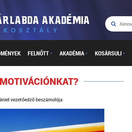
DMÉNYEK
FELNŐTT
AKADÉMIA
KOSÁRSULI
▼
▼
▼
 MOTIVÁCIÓNKAT?
ániel vezetőedző beszámolója: