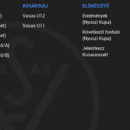
KOSÁRSULI
ELŐKÉSZÍTŐ
)
Vasas U12
Eredmények
(Nyuszi Kupa)
et)
Vasas U11
Következő forduló
et)
(Nyuszi Kupa)
lő/A)
Jelentkezz
Kosarasnak!
lő/B)