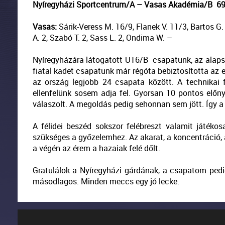
Nyíregyházi Sportcentrum/A – Vasas Akadémia/B 69-67
Vasas:
Sárik-Veress M. 16/9, Flanek V. 11/3, Bartos G. 1
A. 2, Szabó T. 2, Sass L. 2, Ondima W. –
Nyíregyházára látogatott U16/B csapatunk, az alapsz
fiatal kadet csapatunk már régóta bebiztosította az e
az ország legjobb 24 csapata között. A technikai 
ellenfelünk sosem adja fel. Gyorsan 10 pontos előny
válaszolt. A megoldás pedig sehonnan sem jött. Így a f
A félidei beszéd sokszor felébreszt valamit játék
szükséges a győzelemhez. Az akarat, a koncentráció, 
a végén az érem a hazaiak felé dőlt.
Gratulálok a Nyíregyházi gárdának, a csapatom pedi
másodlagos. Minden meccs egy jó lecke.