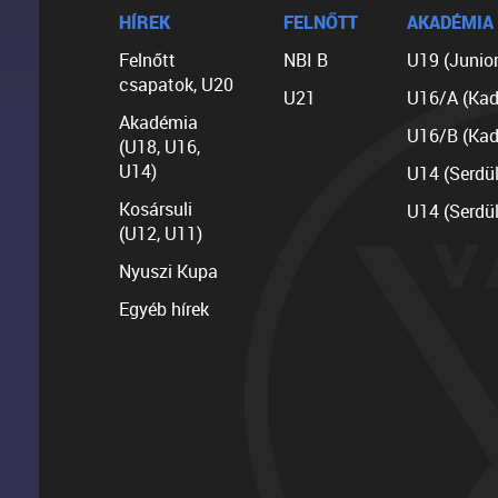
HÍREK
FELNŐTT
AKADÉMIA
Felnőtt
NBI B
U19 (Junior
csapatok, U20
U21
U16/A (Kad
Akadémia
U16/B (Kad
(U18, U16,
U14)
U14 (Serdü
Kosársuli
U14 (Serdü
(U12, U11)
Nyuszi Kupa
Egyéb hírek