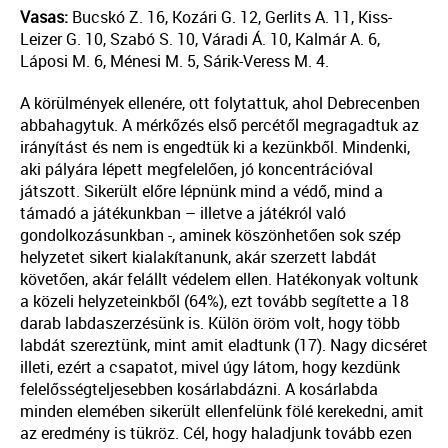
Vasas:
Bucskó Z. 16, Kozári G. 12, Gerlits A. 11, Kiss-
Leizer G. 10, Szabó S. 10, Váradi Á. 10, Kalmár A. 6,
Láposi M. 6, Ménesi M. 5, Sárik-Veress M. 4.
A körülmények ellenére, ott folytattuk, ahol Debrecenben
abbahagytuk. A mérkőzés első percétől megragadtuk az
irányítást és nem is engedtük ki a kezünkből. Mindenki,
aki pályára lépett megfelelően, jó koncentrációval
játszott. Sikerült előre lépnünk mind a védő, mind a
támadó a játékunkban – illetve a játékról való
gondolkozásunkban -, aminek köszönhetően sok szép
helyzetet sikert kialakítanunk, akár szerzett labdát
követően, akár felállt védelem ellen. Hatékonyak voltunk
a közeli helyzeteinkből (64%), ezt tovább segítette a 18
darab labdaszerzésünk is. Külön öröm volt, hogy több
labdát szereztünk, mint amit eladtunk (17). Nagy dicséret
illeti, ezért a csapatot, mivel úgy látom, hogy kezdünk
felelősségteljesebben kosárlabdázni. A kosárlabda
minden elemében sikerült ellenfelünk fölé kerekedni, amit
az eredmény is tükröz. Cél, hogy haladjunk tovább ezen