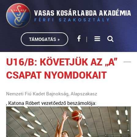
TÁMOGATÁS »
U16/B: KÖVETJÜK AZ „A”
CSAPAT NYOMDOKAIT
Nemzeti Fiú Kadet Bajnokság, Alapszakasz
, Katona Róbert vezetőedző beszámolója: