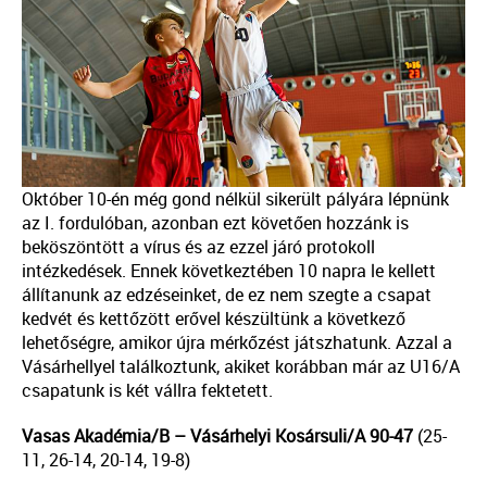
Október 10-én még gond nélkül sikerült pályára lépnünk
az I. fordulóban, azonban ezt követően hozzánk is
beköszöntött a vírus és az ezzel járó protokoll
intézkedések. Ennek következtében 10 napra le kellett
állítanunk az edzéseinket, de ez nem szegte a csapat
kedvét és kettőzött erővel készültünk a következő
lehetőségre, amikor újra mérkőzést játszhatunk. Azzal a
Vásárhellyel találkoztunk, akiket korábban már az U16/A
csapatunk is két vállra fektetett.
Vasas Akadémia
/
B – Vásárhelyi Kosársuli/A
90-47
(25-
11, 26-14, 20-14, 19-8)