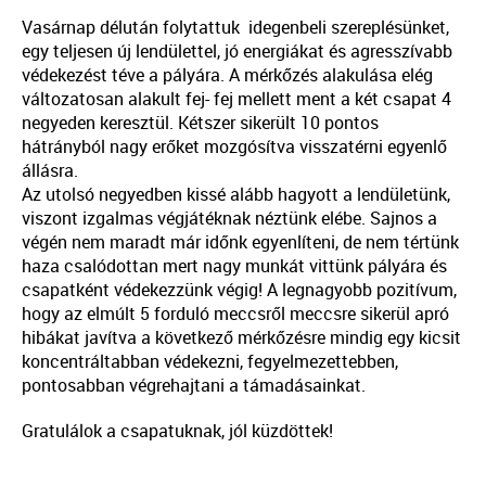
Vasárnap délután folytattuk idegenbeli szereplésünket,
egy teljesen új lendülettel, jó energiákat és agresszívabb
védekezést téve a pályára. A mérkőzés alakulása elég
változatosan alakult fej- fej mellett ment a két csapat 4
negyeden keresztül. Kétszer sikerült 10 pontos
hátrányból nagy erőket mozgósítva visszatérni egyenlő
állásra.
Az utolsó negyedben kissé alább hagyott a lendületünk,
viszont izgalmas végjátéknak néztünk elébe. Sajnos a
végén nem maradt már időnk egyenlíteni, de nem tértünk
haza csalódottan mert nagy munkát vittünk pályára és
csapatként védekezzünk végig! A legnagyobb pozitívum,
hogy az elmúlt 5 forduló meccsről meccsre sikerül apró
hibákat javítva a következő mérkőzésre mindig egy kicsit
koncentráltabban védekezni, fegyelmezettebben,
pontosabban végrehajtani a támadásainkat.
Gratulálok a csapatuknak, jól küzdöttek!