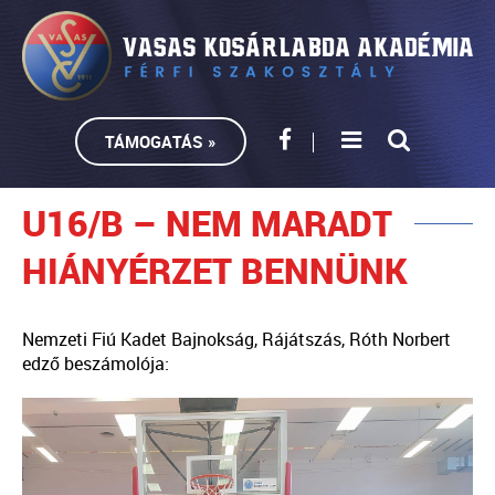
TÁMOGATÁS »
U16/B – NEM MARADT
HIÁNYÉRZET BENNÜNK
Nemzeti Fiú Kadet Bajnokság, Rájátszás, Róth Norbert
edző beszámolója: