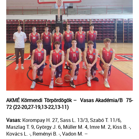
AKMÉ Körmendi Törpördögök – Vasas Akadémia/B 75-
72 (22-20,27-19,13-22,13-11)
Vasas:
Korompay H. 27, Sass L. 13/3, Szabó T. 11/6,
Maszlag T. 9, György J. 6, Müller M. 4, Imre M. 2, Kiss B. -,
Kovács L. -, Reményi B. -, Vadon M. –