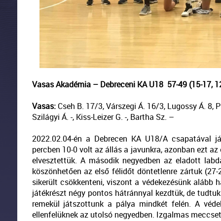
Vasas Akadémia – Debreceni KA U18 57-49 (15-17, 12-
Vasas:
Cseh B. 17/3, Várszegi Á. 16/3, Lugossy Á. 8, Plee
Szilágyi Á. -, Kiss-Leizer G. -, Bartha Sz. –
2022.02.04-én a Debrecen KA U18/A csapatával já
percben 10-0 volt az állás a javunkra, azonban ezt az 
elvesztettük. A második negyedben az eladott lab
köszönhetően az első félidőt döntetlenre zártuk (2
sikerült csökkenteni, viszont a védekezésünk alább ha
játékrészt négy pontos hátránnyal kezdtük, de tudtu
remekül játszottunk a pálya mindkét felén. A vé
ellenfelüknek az utolsó negyedben. Izgalmas meccset