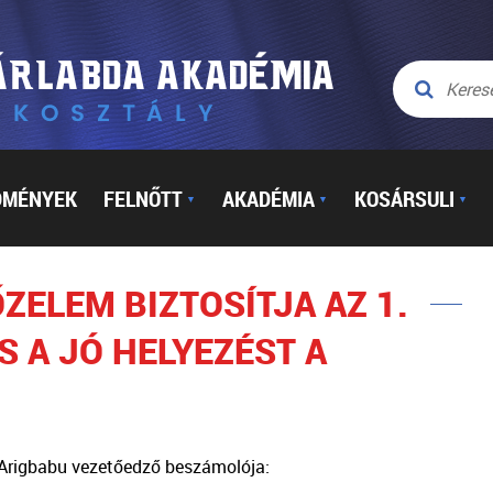
DMÉNYEK
FELNŐTT
AKADÉMIA
KOSÁRSULI
▼
▼
▼
ŐZELEM BIZTOSÍTJA AZ 1.
S A JÓ HELYEZÉST A
 Arigbabu vezetőedző beszámolója: