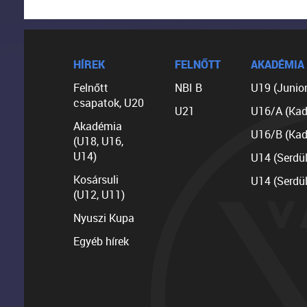
HÍREK
FELNŐTT
AKADÉMIA
Felnőtt
NBI B
U19 (Junior
csapatok, U20
U21
U16/A (Kad
Akadémia
U16/B (Kad
(U18, U16,
U14)
U14 (Serdü
Kosársuli
U14 (Serdü
(U12, U11)
Nyuszi Kupa
Egyéb hírek