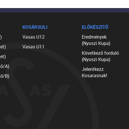
KOSÁRSULI
ELŐKÉSZÍTŐ
)
Vasas U12
Eredmények
(Nyuszi Kupa)
et)
Vasas U11
Következő forduló
et)
(Nyuszi Kupa)
lő/A)
Jelentkezz
Kosarasnak!
lő/B)