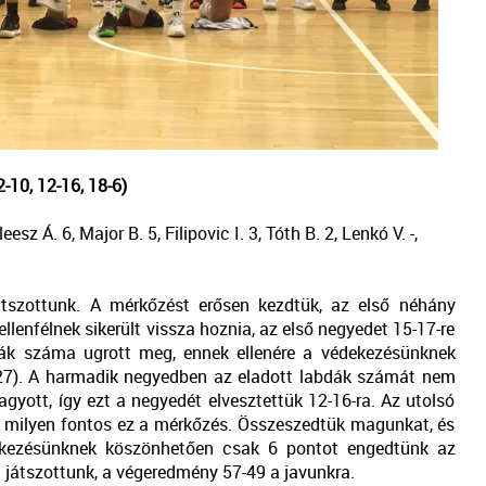
10, 12-16, 18-6)
sz Á. 6, Major B. 5, Filipovic I. 3, Tóth B. 2, Lenkó V. -,
tszottunk. A mérkőzést erősen kezdtük, az első néhány
ellenfélnek sikerült vissza hoznia, az első negyedet 15-17-re
dák száma ugrott meg, ennek ellenére a védekezésünknek
7-27). A harmadik negyedben az eladott labdák számát nem
gyott, így ezt a negyedét elvesztettük 12-16-ra. Az utolsó
k milyen fontos ez a mérkőzés. Összeszedtük magunkat, és
dekezésünknek köszönhetően csak 6 pontot engedtünk az
 játszottunk, a végeredmény 57-49 a javunkra.