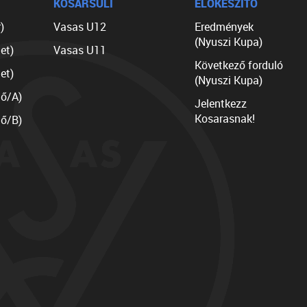
KOSÁRSULI
ELŐKÉSZÍTŐ
)
Vasas U12
Eredmények
(Nyuszi Kupa)
et)
Vasas U11
Következő forduló
et)
(Nyuszi Kupa)
lő/A)
Jelentkezz
Kosarasnak!
lő/B)