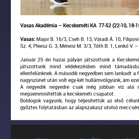
Vasas Akadémia – Kecskeméti KA 77-52 (22-10, 18-15,
Vasas:
Major B. 16/3, Cseh B. 13, Váradi Á. 10, Filipovi
Sz. 4, Pleesz G. 3, Ménesi M. 3/3, Tóth B. 1, Lenkó V. –
Január 25.-én hazai pályán játszottunk a Kecskemé
játszottunk mind védekezésben mind támadásba
ellenfelünknek. A második negyedben sem lankadt a fi
nagyszünet után volt egy-két hullámvölgyünk, ám ezek
A negyedik negyedre csak még jobban víz alá n
megsemmisítettük a kecskeméti csapatot.
Boldogok vagyunk, hogy teljesítettük az első célu
győztes folytatásban az alapszakasz utolsó meccsén,