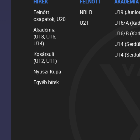
HÍREK
FELNŐTT
AKADÉMIA
Felnőtt
NBI B
U19 (Junior
csapatok, U20
U21
U16/A (Kad
Akadémia
U16/B (Kad
(U18, U16,
U14)
U14 (Serdü
Kosársuli
U14 (Serdü
(U12, U11)
Nyuszi Kupa
Egyéb hírek