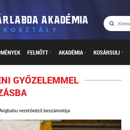
DMÉNYEK
FELNŐTT
AKADÉMIA
KOSÁRSULI
▼
▼
▼
ENI GYŐZELEMMEL
ZÁSBA
 Arigbabu vezetőedző beszámolója: