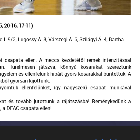
 20-16, 17-11)
c I. 9/3, Lugossy Á. 8, Várszegi Á. 6, Szilágyi Á. 4, Bartha
t csapata ellen. A meccs kezdetétől remek intenzitással
n. Türelmesen játszva, könnyű kosarakat szereztünk
gyelem és ellenfelünk hibáit gyors kosarakkal büntettük. A
ből gyorsan kijöttünk.
yomtuk ellenfelünket, így nagyszerű csapat munkával
nkat és tovább jutottunk a rájátszásba! Reménykedünk a
 a DEAC csapata ellen!