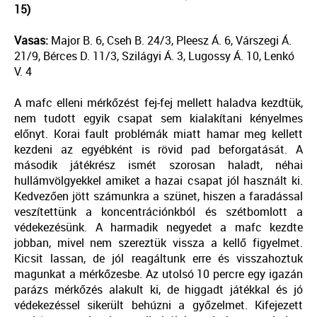
15)
Vasas:
Major B. 6, Cseh B. 24/3, Pleesz Á. 6, Várszegi Á.
21/9, Bérces D. 11/3, Szilágyi Á. 3, Lugossy Á. 10, Lenkó
V. 4
A mafc elleni mérkőzést fej-fej mellett haladva kezdtük,
nem tudott egyik csapat sem kialakítani kényelmes
előnyt. Korai fault problémák miatt hamar meg kellett
kezdeni az egyébként is rövid pad beforgatását. A
második játékrész ismét szorosan haladt, néhai
hullámvölgyekkel amiket a hazai csapat jól használt ki.
Kedvezően jött számunkra a szünet, hiszen a faradással
veszítettünk a koncentrációnkból és szétbomlott a
védekezésünk. A harmadik negyedet a mafc kezdte
jobban, mivel nem szereztük vissza a kellő figyelmet.
Kicsit lassan, de jól reagáltunk erre és visszahoztuk
magunkat a mérkőzesbe. Az utolsó 10 percre egy igazán
parázs mérkőzés alakult ki, de higgadt játékkal és jó
védekezéssel sikerült behúzni a győzelmet. Kifejezett