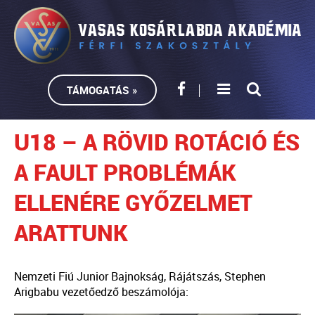
TÁMOGATÁS »
U18 – A RÖVID ROTÁCIÓ ÉS
A FAULT PROBLÉMÁK
ELLENÉRE GYŐZELMET
ARATTUNK
Nemzeti Fiú Junior Bajnokság, Rájátszás, Stephen
Arigbabu vezetőedző beszámolója: