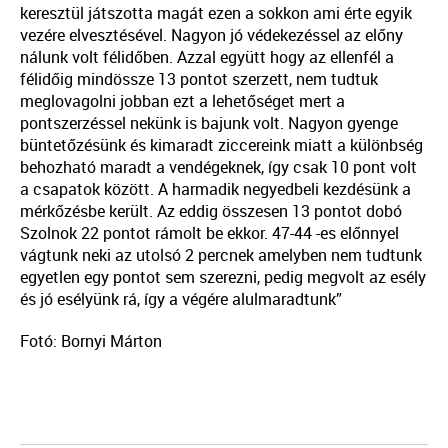
keresztül játszotta magát ezen a sokkon ami érte egyik
vezére elvesztésével. Nagyon jó védekezéssel az előny
nálunk volt félidőben. Azzal együtt hogy az ellenfél a
félidőig mindössze 13 pontot szerzett, nem tudtuk
meglovagolni jobban ezt a lehetőséget mert a
pontszerzéssel nekünk is bajunk volt. Nagyon gyenge
büntetőzésünk és kimaradt ziccereink miatt a különbség
behozható maradt a vendégeknek, így csak 10 pont volt
a csapatok között. A harmadik negyedbeli kezdésünk a
mérkőzésbe került. Az eddig összesen 13 pontot dobó
Szolnok 22 pontot rámolt be ekkor. 47-44 -es előnnyel
vágtunk neki az utolsó 2 percnek amelyben nem tudtunk
egyetlen egy pontot sem szerezni, pedig megvolt az esély
és jó esélyünk rá, így a végére alulmaradtunk”
Fotó: Bornyi Márton