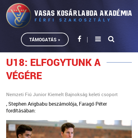
TÁMOGATÁS »
U18: ELFOGYTUNK A
VÉGÉRE
Nemzeti Fiú Junior Kiemelt Bajnokság keleti csoport
, Stephen Arigbabu beszámolója, Faragó Péter
fordításában: