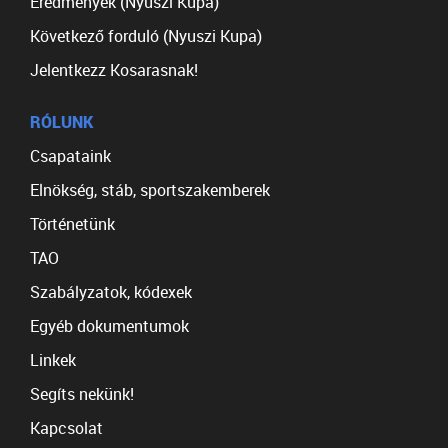
Eredmények (Nyuszi Kupa)
Következő forduló (Nyuszi Kupa)
Jelentkezz Kosarasnak!
RÓLUNK
Csapataink
Elnökség, stáb, sportszakemberek
Történetünk
TAO
Szabályzatok, kódexek
Egyéb dokumentumok
Linkek
Segíts nekünk!
Kapcsolat