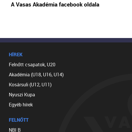
A Vasas Akadémia facebook oldala
HÍREK
Felnőtt csapatok, U20
Akadémia (U18, U16, U14)
Kosársuli (U12, U11)
Nyuszi Kupa
Egyéb hírek
FELNŐTT
NBI B