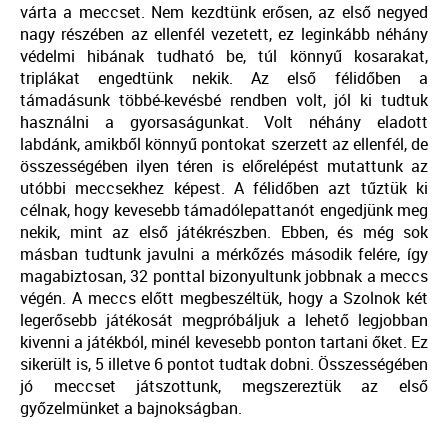
várta a meccset. Nem kezdtünk erősen, az első negyed
nagy részében az ellenfél vezetett, ez leginkább néhány
védelmi hibának tudható be, túl könnyű kosarakat,
triplákat engedtünk nekik. Az első félidőben a
támadásunk többé-kevésbé rendben volt, jól ki tudtuk
használni a gyorsaságunkat. Volt néhány eladott
labdánk, amikből könnyű pontokat szerzett az ellenfél, de
összességében ilyen téren is előrelépést mutattunk az
utóbbi meccsekhez képest. A félidőben azt tűztük ki
célnak, hogy kevesebb támadólepattanót engedjünk meg
nekik, mint az első játékrészben. Ebben, és még sok
másban tudtunk javulni a mérkőzés második felére, így
magabiztosan, 32 ponttal bizonyultunk jobbnak a meccs
végén. A meccs előtt megbeszéltük, hogy a Szolnok két
legerősebb játékosát megpróbáljuk a lehető legjobban
kivenni a játékból, minél kevesebb ponton tartani őket. Ez
sikerült is, 5 illetve 6 pontot tudtak dobni. Összességében
jó meccset játszottunk, megszereztük az első
győzelmünket a bajnokságban.